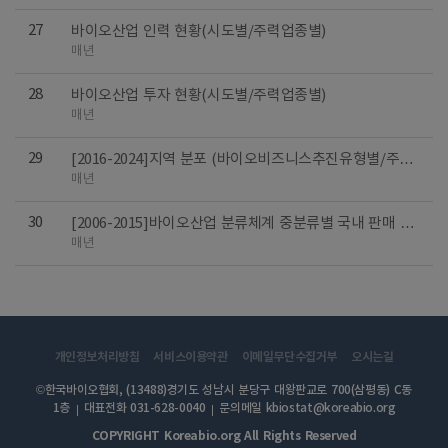
27
바이오산업 인력 현황(시도별/주력업종별)
매년
28
바이오산업 투자 현황(시도별/주력업종별)
매년
29
[2016-2024]지역 분포 (바이오비즈니스추진유형별/주력
업종별)
매년
30
[2006-2015]바이오산업 분류체계 중분류별 국내 판매 및
수출 규모
매년
개인정보처리방침
서비스이용약관
이메일무단수집거부
오시는길
©한국바이오협회, (13488)경기도 성남시 분당구 대왕판교로 700(삼평동) C동
1층
대표전화 031-628-0040
문의메일 kbiostat@koreabio.org
COPYRIGHT Koreabio.org All Rights Reserved