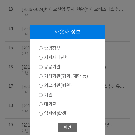
13
[2016-2024]바이오산업 투자 현황(바이오비즈니스추진
유형별)
매년
14
[2016-2024]지정업체 분포 (주력업종별)
사용자 정보
매년
15
[2016-2024]연구직 인력 현황 (종사자규모별)
중앙정부
매년
지방자치단체
공공기관
16
[2016-2024]총 종사자 규모 분포 (주력업종별)
매년
기타기관(협회, 재단 등)
의료기관(병원)
17
[2016-2024]연구직 인력 현황 (바이오비즈니스추진유형
별)
매년
기업
대학교
18
[2016-2024]설립년도 분포 (주력업종별)
매년
일반인(학생)
19
[2016-2024]바이오산업 투자 현황(종사자규모별)
확인
매년