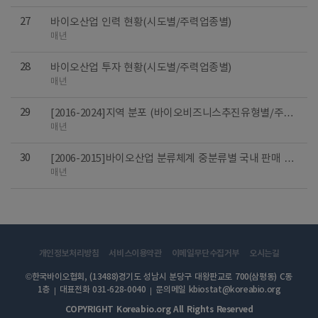
27
바이오산업 인력 현황(시도별/주력업종별)
매년
28
바이오산업 투자 현황(시도별/주력업종별)
매년
29
[2016-2024]지역 분포 (바이오비즈니스추진유형별/주력
업종별)
매년
30
[2006-2015]바이오산업 분류체계 중분류별 국내 판매 및
수출 규모
매년
개인정보처리방침
서비스이용약관
이메일무단수집거부
오시는길
©한국바이오협회, (13488)경기도 성남시 분당구 대왕판교로 700(삼평동) C동
1층
대표전화 031-628-0040
문의메일 kbiostat@koreabio.org
COPYRIGHT Koreabio.org All Rights Reserved