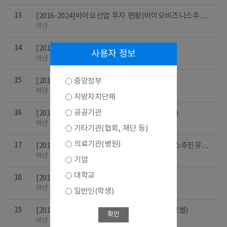
13
[2016-2024]바이오산업 투자 현황(바이오비즈니스추진
유형별)
매년
14
[2016-2024]지정업체 분포 (주력업종별)
사용자 정보
매년
15
[2016-2024]연구직 인력 현황 (종사자규모별)
중앙정부
매년
지방자치단체
공공기관
16
[2016-2024]총 종사자 규모 분포 (주력업종별)
매년
기타기관(협회, 재단 등)
의료기관(병원)
17
[2016-2024]연구직 인력 현황 (바이오비즈니스추진유형
별)
매년
기업
대학교
18
[2016-2024]설립년도 분포 (주력업종별)
매년
일반인(학생)
19
[2016-2024]바이오산업 투자 현황(종사자규모별)
확인
매년