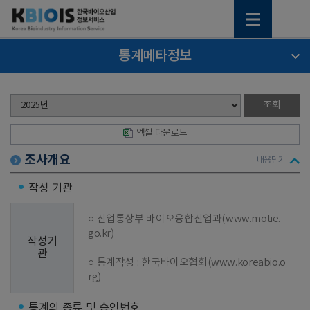
통계메타정보
엑셀 다운로드
조사개요
내용닫기
작성 기관
○ 산업통상부 바이오융합산업과(www.motie.
go.kr)

작성기
관
○ 통계작성 : 한국바이오협회(www.koreabio.o
rg)
통계의 종류 및 승인번호