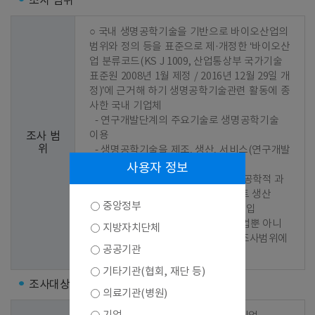
조사 범위
○ 국내 생명공학기술을 기반으로 바이오산업의 
범위와 정의 등을 표준으로 제·개정한 ‘바이오산
업 분류코드(KS J 1009, 산업통상부 국가기술
표준원 2008년 1월 제정 / 2016년 12월 29일 개
정)’에 근거해 하기 생명공학기술관련 활동에 종
사한 국내 기업체

  - 연구개발단계의 주요기술로 생명공학기술 
이용

조사 범
위
  - 생명공학기술을 제조, 생산, 서비스(연구개발
서비스 포함)과정에 이용

사용자 정보
  - 연구개발단계나 생산과정 중 생명공학적 과
정에 이용되는 기계, 장비 또는 플랜트 생산

중앙정부
  - 위의 제품을 해당국가에서 직접 수입

 ※ 위의 활동으로 매출이 발생한 기업뿐 아니
지방자치단체
라 연구개발을 추진 중인 기업 역시 조사범위에 
공공기관
포함
기타기관(협회, 재단 등)
조사대상
의료기관(병원)