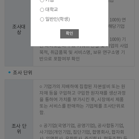
기업
○ 1차 선정 : 2023년 기준 조사결과 기업

대학교
○ 2차 선정 : 신규기업 발굴

일반인(학생)
  - 1단계 : 바이오산업 분류코드(KS J 1009) 연
계 한국표준산업분류(KSIC) 지정 및 해당기업 
조사대
상
추출

확인
  - 2단계 : 바이오산업 분류코드(KS J 1009) 기
반 바이오분야 주요 키워드 선별 및 기업의 사업
목적, 취급품목 및 서비스명, 보유 연구소명 기
반으로 포함여부 확인
조사 단위
○ 기업가의 지배하에 집합된 자본설비 또는 원
자재 등을 구입하고 구입한 원자재를 생산과정
을 통하여 가치를 부가시킨 후, 시장에서 제품 
또는 서비스를 판매하는 기업체를 조사단위로 
함.

○ 공기업(국영기업, 공영기업), 공사합동기업, 
조사 단
위
사기업(개인기업, 집단기업, 합명회사, 합자회
사, 익명회사, 유한회사, 주식회사, 협동조합) 등