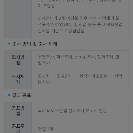
이 포함됨.

○ 사업체가 2개 이상일 경우 산하 사업체의 실
적을 합산하였으며, 총 산업 활동 중 바이오산업 
실적을 기준으로 응답받음.
조사 방법 및 조사 체계
우편조사, 팩스조사, e-mail조사, 전화조사, 면
조사방
법
접조사
조사원 → 조사업체 → 한국바이오협회 → 산업
조사체
계
통상부
결과 공표
공표방
국내 바이오산업 실태조사 보고서 발간
법
공표주
매년 1회
기