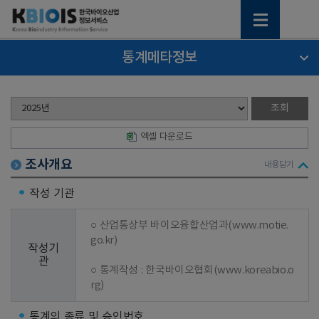
통계메타정보
엑셀 다운로드
조사개요
내용닫기
작성 기관
○ 산업통상부 바이오융합산업과(www.motie.
go.kr)

작성기
관
○ 통계작성 : 한국바이오협회(www.koreabio.o
rg)
통계의 종류 및 승인번호