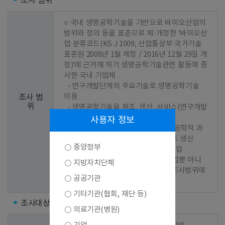
조사 범위
○ 국내 생명공학기술을 기반으로 바이오산업의 
범위와 정의 등을 표준으로 제·개정한 ‘바이오산
업 분류코드(KS J 1009, 산업통상부 국가기술
표준원 2008년 1월 제정 / 2016년 12월 29일 개
정)’에 근거해 하기 생명공학기술관련 활동에 종
사한 국내 기업체

  - 연구개발단계의 주요기술로 생명공학기술 
이용

조사 범
위
  - 생명공학기술을 제조, 생산, 서비스(연구개발
서비스 포함)과정에 이용

사용자 정보
  - 연구개발단계나 생산과정 중 생명공학적 과
정에 이용되는 기계, 장비 또는 플랜트 생산

중앙정부
  - 위의 제품을 해당국가에서 직접 수입

 ※ 위의 활동으로 매출이 발생한 기업뿐 아니
지방자치단체
라 연구개발을 추진 중인 기업 역시 조사범위에 
공공기관
포함
기타기관(협회, 재단 등)
조사대상
의료기관(병원)