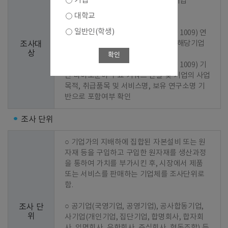
기업
○ 1차 선정 : 2023년 기준 조사결과 기업

대학교
○ 2차 선정 : 신규기업 발굴

일반인(학생)
  - 1단계 : 바이오산업 분류코드(KS J 1009) 연
계 한국표준산업분류(KSIC) 지정 및 해당기업 
조사대
상
추출

확인
  - 2단계 : 바이오산업 분류코드(KS J 1009) 기
반 바이오분야 주요 키워드 선별 및 기업의 사업
목적, 취급품목 및 서비스명, 보유 연구소명 기
반으로 포함여부 확인
조사 단위
○ 기업가의 지배하에 집합된 자본설비 또는 원
자재 등을 구입하고 구입한 원자재를 생산과정
을 통하여 가치를 부가시킨 후, 시장에서 제품 
또는 서비스를 판매하는 기업체를 조사단위로 
함.

○ 공기업(국영기업, 공영기업), 공사합동기업, 
조사 단
위
사기업(개인기업, 집단기업, 합명회사, 합자회
사, 익명회사, 유한회사, 주식회사, 협동조합) 등