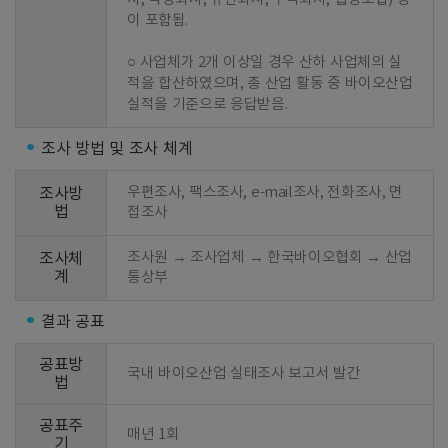
이 포함됨.

○ 사업체가 2개 이상일 경우 산하 사업체의 실
적을 합산하였으며, 총 산업 활동 중 바이오산업 
실적을 기준으로 응답받음.
조사 방법 및 조사 체계
우편조사, 팩스조사, e-mail조사, 전화조사, 면
조사방
법
접조사
조사원 → 조사업체 → 한국바이오협회 → 산업
조사체
계
통상부
결과 공표
공표방
국내 바이오산업 실태조사 보고서 발간
법
공표주
매년 1회
기