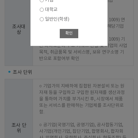
기업
○ 1차 선정 : 2023년 기준 조사결과 기업

대학교
○ 2차 선정 : 신규기업 발굴

일반인(학생)
  - 1단계 : 바이오산업 분류코드(KS J 1009) 연
계 한국표준산업분류(KSIC) 지정 및 해당기업 
조사대
상
추출

확인
  - 2단계 : 바이오산업 분류코드(KS J 1009) 기
반 바이오분야 주요 키워드 선별 및 기업의 사업
목적, 취급품목 및 서비스명, 보유 연구소명 기
반으로 포함여부 확인
조사 단위
○ 기업가의 지배하에 집합된 자본설비 또는 원
자재 등을 구입하고 구입한 원자재를 생산과정
을 통하여 가치를 부가시킨 후, 시장에서 제품 
또는 서비스를 판매하는 기업체를 조사단위로 
함.

○ 공기업(국영기업, 공영기업), 공사합동기업, 
조사 단
위
사기업(개인기업, 집단기업, 합명회사, 합자회
사, 익명회사, 유한회사, 주식회사, 협동조합) 등