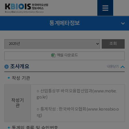
통계메타정보
엑셀 다운로드
조사개요
내용닫기
작성 기관
○ 산업통상부 바이오융합산업과(www.motie.
go.kr)

작성기
관
○ 통계작성 : 한국바이오협회(www.koreabio.o
rg)
통계의 종류 및 승인번호