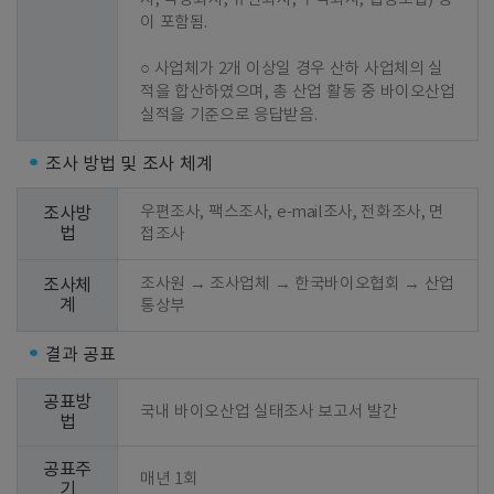
이 포함됨.

○ 사업체가 2개 이상일 경우 산하 사업체의 실
적을 합산하였으며, 총 산업 활동 중 바이오산업 
실적을 기준으로 응답받음.
조사 방법 및 조사 체계
우편조사, 팩스조사, e-mail조사, 전화조사, 면
조사방
법
접조사
조사원 → 조사업체 → 한국바이오협회 → 산업
조사체
계
통상부
결과 공표
공표방
국내 바이오산업 실태조사 보고서 발간
법
공표주
매년 1회
기