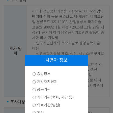
조사 범위
○ 국내 생명공학기술을 기반으로 바이오산업의 
범위와 정의 등을 표준으로 제·개정한 ‘바이오산
업 분류코드(KS J 1009, 산업통상부 국가기술
표준원 2008년 1월 제정 / 2016년 12월 29일 개
정)’에 근거해 하기 생명공학기술관련 활동에 종
사한 국내 기업체

  - 연구개발단계의 주요기술로 생명공학기술 
이용

조사 범
위
  - 생명공학기술을 제조, 생산, 서비스(연구개발
서비스 포함)과정에 이용

사용자 정보
  - 연구개발단계나 생산과정 중 생명공학적 과
정에 이용되는 기계, 장비 또는 플랜트 생산

중앙정부
  - 위의 제품을 해당국가에서 직접 수입

 ※ 위의 활동으로 매출이 발생한 기업뿐 아니
지방자치단체
라 연구개발을 추진 중인 기업 역시 조사범위에 
공공기관
포함
기타기관(협회, 재단 등)
조사대상
의료기관(병원)