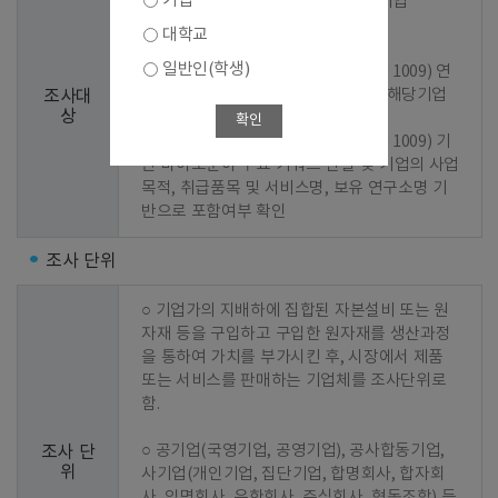
기업
○ 1차 선정 : 2023년 기준 조사결과 기업

대학교
○ 2차 선정 : 신규기업 발굴

일반인(학생)
  - 1단계 : 바이오산업 분류코드(KS J 1009) 연
계 한국표준산업분류(KSIC) 지정 및 해당기업 
조사대
상
추출

확인
  - 2단계 : 바이오산업 분류코드(KS J 1009) 기
반 바이오분야 주요 키워드 선별 및 기업의 사업
목적, 취급품목 및 서비스명, 보유 연구소명 기
반으로 포함여부 확인
조사 단위
○ 기업가의 지배하에 집합된 자본설비 또는 원
자재 등을 구입하고 구입한 원자재를 생산과정
을 통하여 가치를 부가시킨 후, 시장에서 제품 
또는 서비스를 판매하는 기업체를 조사단위로 
함.

○ 공기업(국영기업, 공영기업), 공사합동기업, 
조사 단
위
사기업(개인기업, 집단기업, 합명회사, 합자회
사, 익명회사, 유한회사, 주식회사, 협동조합) 등