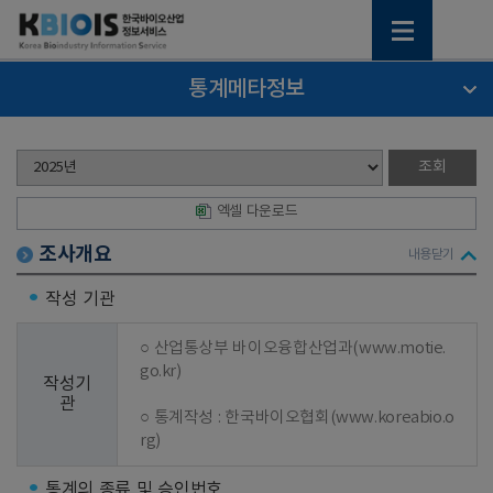
통계메타정보
엑셀 다운로드
조사개요
내용닫기
작성 기관
○ 산업통상부 바이오융합산업과(www.motie.
go.kr)

작성기
관
○ 통계작성 : 한국바이오협회(www.koreabio.o
rg)
통계의 종류 및 승인번호