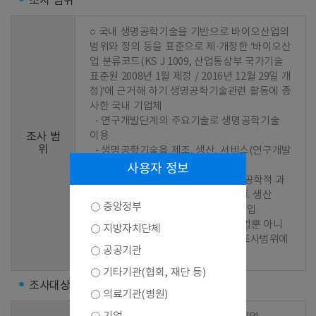
조사 범위
○ 국내 생명공학기술을 기반으로 바이오산업의 
범위와 정의 등을 표준으로 제·개정한 ‘바이오산
업 분류코드(KS J 1009, 산업통상부 국가기술
표준원 2008년 1월 제정 / 2016년 12월 29일 개
정)’에 근거해 하기 생명공학기술관련 활동에 종
사한 국내 기업체

  - 연구개발단계의 주요기술로 생명공학기술 
이용

조사 범
위
  - 생명공학기술을 제조, 생산, 서비스(연구개발
서비스 포함)과정에 이용

사용자 정보
  - 연구개발단계나 생산과정 중 생명공학적 과
정에 이용되는 기계, 장비 또는 플랜트 생산

중앙정부
  - 위의 제품을 해당국가에서 직접 수입

 ※ 위의 활동으로 매출이 발생한 기업뿐 아니
지방자치단체
라 연구개발을 추진 중인 기업 역시 조사범위에 
공공기관
포함
기타기관(협회, 재단 등)
조사대상
의료기관(병원)