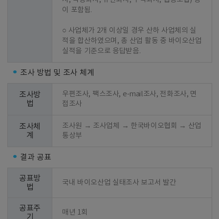
이 포함됨.

○ 사업체가 2개 이상일 경우 산하 사업체의 실
적을 합산하였으며, 총 산업 활동 중 바이오산업 
실적을 기준으로 응답받음.
조사 방법 및 조사 체계
우편조사, 팩스조사, e-mail조사, 전화조사, 면
조사방
법
접조사
조사원 → 조사업체 → 한국바이오협회 → 산업
조사체
계
통상부
결과 공표
공표방
국내 바이오산업 실태조사 보고서 발간
법
공표주
매년 1회
기