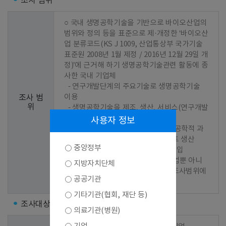
조사 범위
○ 국내 생명공학기술을 기반으로 바이오산업의 
범위와 정의 등을 표준으로 제·개정한 ‘바이오산
업 분류코드(KS J 1009, 산업통상부 국가기술
표준원 2008년 1월 제정 / 2016년 12월 29일 개
정)’에 근거해 하기 생명공학기술관련 활동에 종
사한 국내 기업체

  - 연구개발단계의 주요기술로 생명공학기술 
이용

조사 범
위
  - 생명공학기술을 제조, 생산, 서비스(연구개발
서비스 포함)과정에 이용

사용자 정보
  - 연구개발단계나 생산과정 중 생명공학적 과
정에 이용되는 기계, 장비 또는 플랜트 생산

중앙정부
  - 위의 제품을 해당국가에서 직접 수입

 ※ 위의 활동으로 매출이 발생한 기업뿐 아니
지방자치단체
라 연구개발을 추진 중인 기업 역시 조사범위에 
공공기관
포함
기타기관(협회, 재단 등)
조사대상
의료기관(병원)