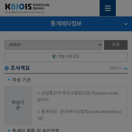
통계메타정보
엑셀 다운로드
조사개요
내용닫기
작성 기관
○ 산업통상부 바이오융합산업과(www.motie.
go.kr)

작성기
관
○ 통계작성 : 한국바이오협회(www.koreabio.o
rg)
통계의 종류 및 승인번호