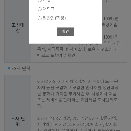
기업
○ 1차 선정 : 2023년 기준 조사결과 기업

대학교
○ 2차 선정 : 신규기업 발굴

일반인(학생)
  - 1단계 : 바이오산업 분류코드(KS J 1009) 연
계 한국표준산업분류(KSIC) 지정 및 해당기업 
조사대
상
추출

확인
  - 2단계 : 바이오산업 분류코드(KS J 1009) 기
반 바이오분야 주요 키워드 선별 및 기업의 사업
목적, 취급품목 및 서비스명, 보유 연구소명 기
반으로 포함여부 확인
조사 단위
○ 기업가의 지배하에 집합된 자본설비 또는 원
자재 등을 구입하고 구입한 원자재를 생산과정
을 통하여 가치를 부가시킨 후, 시장에서 제품 
또는 서비스를 판매하는 기업체를 조사단위로 
함.

○ 공기업(국영기업, 공영기업), 공사합동기업, 
조사 단
위
사기업(개인기업, 집단기업, 합명회사, 합자회
사, 익명회사, 유한회사, 주식회사, 협동조합) 등