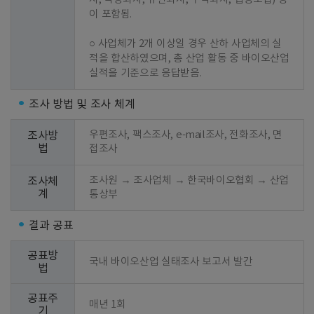
이 포함됨.

○ 사업체가 2개 이상일 경우 산하 사업체의 실
적을 합산하였으며, 총 산업 활동 중 바이오산업 
실적을 기준으로 응답받음.
조사 방법 및 조사 체계
우편조사, 팩스조사, e-mail조사, 전화조사, 면
조사방
법
접조사
조사원 → 조사업체 → 한국바이오협회 → 산업
조사체
계
통상부
결과 공표
공표방
국내 바이오산업 실태조사 보고서 발간
법
공표주
매년 1회
기