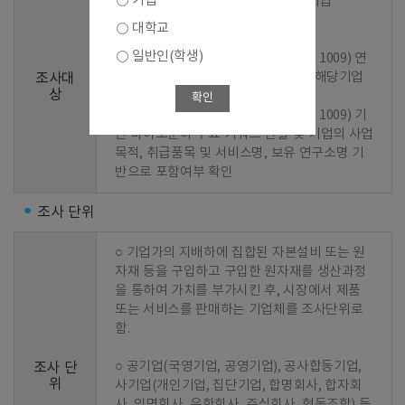
기업
○ 1차 선정 : 2023년 기준 조사결과 기업

대학교
○ 2차 선정 : 신규기업 발굴

일반인(학생)
  - 1단계 : 바이오산업 분류코드(KS J 1009) 연
계 한국표준산업분류(KSIC) 지정 및 해당기업 
조사대
상
추출

확인
  - 2단계 : 바이오산업 분류코드(KS J 1009) 기
반 바이오분야 주요 키워드 선별 및 기업의 사업
목적, 취급품목 및 서비스명, 보유 연구소명 기
반으로 포함여부 확인
조사 단위
○ 기업가의 지배하에 집합된 자본설비 또는 원
자재 등을 구입하고 구입한 원자재를 생산과정
을 통하여 가치를 부가시킨 후, 시장에서 제품 
또는 서비스를 판매하는 기업체를 조사단위로 
함.

○ 공기업(국영기업, 공영기업), 공사합동기업, 
조사 단
위
사기업(개인기업, 집단기업, 합명회사, 합자회
사, 익명회사, 유한회사, 주식회사, 협동조합) 등