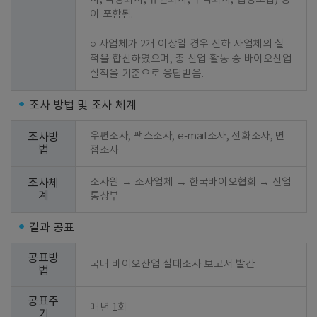
이 포함됨.

○ 사업체가 2개 이상일 경우 산하 사업체의 실
적을 합산하였으며, 총 산업 활동 중 바이오산업 
실적을 기준으로 응답받음.
조사 방법 및 조사 체계
우편조사, 팩스조사, e-mail조사, 전화조사, 면
조사방
법
접조사
조사원 → 조사업체 → 한국바이오협회 → 산업
조사체
계
통상부
결과 공표
공표방
국내 바이오산업 실태조사 보고서 발간
법
공표주
매년 1회
기