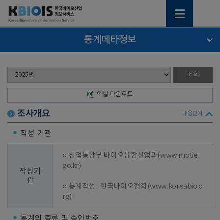
통계메타정보
엑셀 다운로드
조사개요
내용닫기
작성 기관
○ 산업통상부 바이오융합산업과(www.motie.
go.kr)

작성기
관
○ 통계작성 : 한국바이오협회(www.koreabio.o
rg)
통계의 종류 및 승인번호