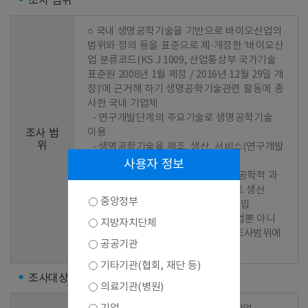
조사 범위
○ 국내 생명공학기술을 기반으로 바이오산업의 
범위와 정의 등을 표준으로 제·개정한 ‘바이오산
업 분류코드(KS J 1009, 산업통상부 국가기술
표준원 2008년 1월 제정 / 2016년 12월 29일 개
정)’에 근거해 하기 생명공학기술관련 활동에 종
사한 국내 기업체

  - 연구개발단계의 주요기술로 생명공학기술 
이용

조사 범
위
  - 생명공학기술을 제조, 생산, 서비스(연구개발
서비스 포함)과정에 이용

사용자 정보
  - 연구개발단계나 생산과정 중 생명공학적 과
정에 이용되는 기계, 장비 또는 플랜트 생산

중앙정부
  - 위의 제품을 해당국가에서 직접 수입

 ※ 위의 활동으로 매출이 발생한 기업뿐 아니
지방자치단체
라 연구개발을 추진 중인 기업 역시 조사범위에 
공공기관
포함
기타기관(협회, 재단 등)
조사대상
의료기관(병원)