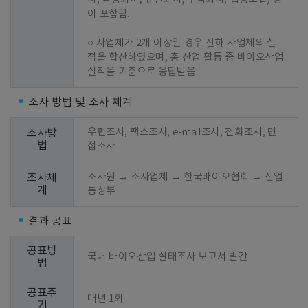
이 포함됨.

○ 사업체가 2개 이상일 경우 산하 사업체의 실
적을 합산하였으며, 총 산업 활동 중 바이오산업 
실적을 기준으로 응답받음.
조사 방법 및 조사 체계
우편조사, 팩스조사, e-mail조사, 전화조사, 면
조사방
법
접조사
조사원 → 조사업체 → 한국바이오협회 → 산업
조사체
계
통상부
결과 공표
공표방
국내 바이오산업 실태조사 보고서 발간
법
공표주
매년 1회
기