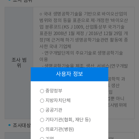
조사 범위
○ 국내 생명공학기술을 기반으로 바이오산업의 
범위와 정의 등을 표준으로 제·개정한 ‘바이오산
업 분류코드(KS J 1009, 산업통상부 국가기술
표준원 2008년 1월 제정 / 2016년 12월 29일 개
정)’에 근거해 하기 생명공학기술관련 활동에 종
사한 국내 기업체

  - 연구개발단계의 주요기술로 생명공학기술 
이용

조사 범
위
  - 생명공학기술을 제조, 생산, 서비스(연구개발
서비스 포함)과정에 이용

사용자 정보
  - 연구개발단계나 생산과정 중 생명공학적 과
정에 이용되는 기계, 장비 또는 플랜트 생산

중앙정부
  - 위의 제품을 해당국가에서 직접 수입

 ※ 위의 활동으로 매출이 발생한 기업뿐 아니
지방자치단체
라 연구개발을 추진 중인 기업 역시 조사범위에 
공공기관
포함
기타기관(협회, 재단 등)
조사대상
의료기관(병원)