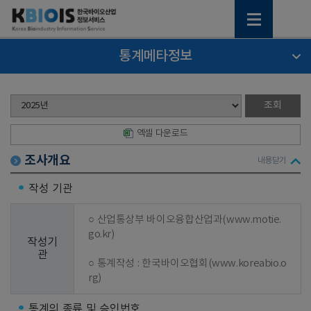
통계메타정보
엑셀 다운로드
조사개요
내용닫기
작성 기관
○ 산업통상부 바이오융합산업과(www.motie.
go.kr)

작성기
관
○ 통계작성 : 한국바이오협회(www.koreabio.o
rg)
통계의 종류 및 승인번호