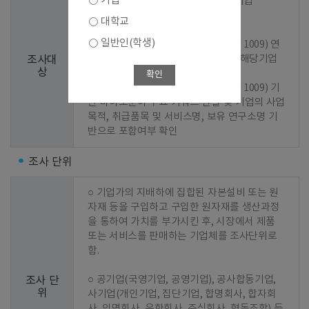
기업
○ 1차 선정 : 2023년 기준 조사결과 기업

대학교
○ 2차 선정 : 신규기업 발굴

일반인(학생)
  - 1단계 : 바이오산업 분류코드(KS J 1009) 연
계 한국표준산업분류(KSIC) 지정 및 해당기업 
조사대
상
추출

확인
  - 2단계 : 바이오산업 분류코드(KS J 1009) 기
반 바이오분야 주요 키워드 선별 및 기업의 사업
목적, 취급품목 및 서비스명, 보유 연구소명 기
반으로 포함여부 확인
조사 단위
○ 기업가의 지배하에 집합된 자본설비 또는 원
자재 등을 구입하고 구입한 원자재를 생산과정
을 통하여 가치를 부가시킨 후, 시장에서 제품 
또는 서비스를 판매하는 기업체를 조사단위로 
함.

○ 공기업(국영기업, 공영기업), 공사합동기업, 
조사 단
위
사기업(개인기업, 집단기업, 합명회사, 합자회
사, 익명회사, 유한회사, 주식회사, 협동조합) 등