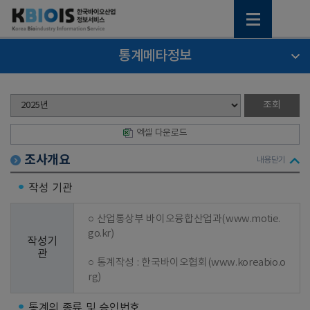
통계메타정보
엑셀 다운로드
조사개요
내용닫기
작성 기관
○ 산업통상부 바이오융합산업과(www.motie.
go.kr)

작성기
관
○ 통계작성 : 한국바이오협회(www.koreabio.o
rg)
통계의 종류 및 승인번호