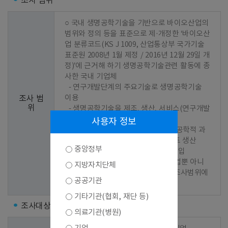
조사 범위
○ 국내 생명공학기술을 기반으로 바이오산업의 
범위와 정의 등을 표준으로 제·개정한 ‘바이오산
업 분류코드(KS J 1009, 산업통상부 국가기술
표준원 2008년 1월 제정 / 2016년 12월 29일 개
정)’에 근거해 하기 생명공학기술관련 활동에 종
사한 국내 기업체

  - 연구개발단계의 주요기술로 생명공학기술 
이용

조사 범
위
  - 생명공학기술을 제조, 생산, 서비스(연구개발
서비스 포함)과정에 이용

사용자 정보
  - 연구개발단계나 생산과정 중 생명공학적 과
정에 이용되는 기계, 장비 또는 플랜트 생산

중앙정부
  - 위의 제품을 해당국가에서 직접 수입

 ※ 위의 활동으로 매출이 발생한 기업뿐 아니
지방자치단체
라 연구개발을 추진 중인 기업 역시 조사범위에 
공공기관
포함
기타기관(협회, 재단 등)
조사대상
의료기관(병원)