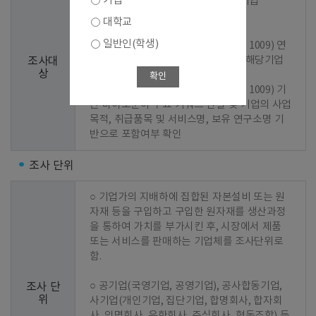
기업
○ 1차 선정 : 2023년 기준 조사결과 기업

대학교
○ 2차 선정 : 신규기업 발굴

일반인(학생)
  - 1단계 : 바이오산업 분류코드(KS J 1009) 연
계 한국표준산업분류(KSIC) 지정 및 해당기업 
조사대
상
추출

확인
  - 2단계 : 바이오산업 분류코드(KS J 1009) 기
반 바이오분야 주요 키워드 선별 및 기업의 사업
목적, 취급품목 및 서비스명, 보유 연구소명 기
반으로 포함여부 확인
조사 단위
○ 기업가의 지배하에 집합된 자본설비 또는 원
자재 등을 구입하고 구입한 원자재를 생산과정
을 통하여 가치를 부가시킨 후, 시장에서 제품 
또는 서비스를 판매하는 기업체를 조사단위로 
함.

○ 공기업(국영기업, 공영기업), 공사합동기업, 
조사 단
위
사기업(개인기업, 집단기업, 합명회사, 합자회
사, 익명회사, 유한회사, 주식회사, 협동조합) 등