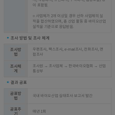
이 포함됨.

○ 사업체가 2개 이상일 경우 산하 사업체의 실
적을 합산하였으며, 총 산업 활동 중 바이오산업 
실적을 기준으로 응답받음.
조사 방법 및 조사 체계
우편조사, 팩스조사, e-mail조사, 전화조사, 면
조사방
법
접조사
조사원 → 조사업체 → 한국바이오협회 → 산업
조사체
계
통상부
결과 공표
공표방
국내 바이오산업 실태조사 보고서 발간
법
공표주
매년 1회
기