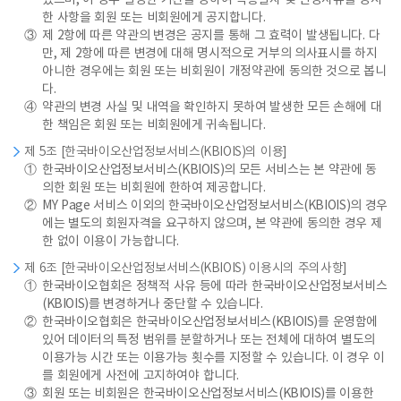
있으며, 이 경우 일정한 기간을 정하여 적용일자 및 변경사유를 명시
한 사항을 회원 또는 비회원에게 공지합니다.
③
제 2항에 따른 약관의 변경은 공지를 통해 그 효력이 발생됩니다. 다
만, 제 2항에 따른 변경에 대해 명시적으로 거부의 의사표시를 하지
아니한 경우에는 회원 또는 비회원이 개정약관에 동의한 것으로 봅니
다.
④
약관의 변경 사실 및 내역을 확인하지 못하여 발생한 모든 손해에 대
한 책임은 회원 또는 비회원에게 귀속됩니다.
제 5조 [한국바이오산업정보서비스(KBIOIS)의 이용]
①
한국바이오산업정보서비스(KBIOIS)의 모든 서비스는 본 약관에 동
의한 회원 또는 비회원에 한하여 제공합니다.
②
MY Page 서비스 이외의 한국바이오산업정보서비스(KBIOIS)의 경우
에는 별도의 회원자격을 요구하지 않으며, 본 약관에 동의한 경우 제
한 없이 이용이 가능합니다.
제 6조 [한국바이오산업정보서비스(KBIOIS) 이용시의 주의사항]
①
한국바이오협회은 정책적 사유 등에 따라 한국바이오산업정보서비스
(KBIOIS)를 변경하거나 중단할 수 있습니다.
②
한국바이오협회은 한국바이오산업정보서비스(KBIOIS)를 운영함에
있어 데이터의 특정 범위를 분할하거나 또는 전체에 대하여 별도의
이용가능 시간 또는 이용가능 횟수를 지정할 수 있습니다. 이 경우 이
를 회원에게 사전에 고지하여야 합니다.
③
회원 또는 비회원은 한국바이오산업정보서비스(KBIOIS)를 이용한