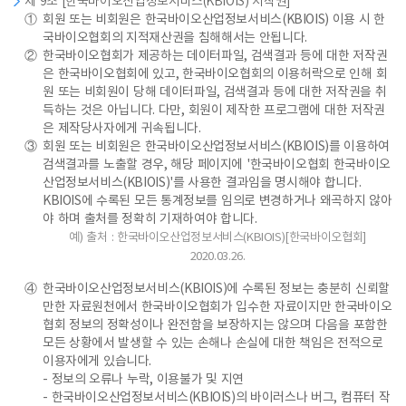
제 9조 [한국바이오산업정보서비스(KBIOIS) 저작권]
①
회원 또는 비회원은 한국바이오산업정보서비스(KBIOIS) 이용 시 한
국바이오협회의 지적재산권을 침해해서는 안됩니다.
②
한국바이오협회가 제공하는 데이터파일, 검색결과 등에 대한 저작권
은 한국바이오협회에 있고, 한국바이오협회의 이용허락으로 인해 회
원 또는 비회원이 당해 데이터파일, 검색결과 등에 대한 저작권을 취
득하는 것은 아닙니다. 다만, 회원이 제작한 프로그램에 대한 저작권
은 제작당사자에게 귀속됩니다.
③
회원 또는 비회원은 한국바이오산업정보서비스(KBIOIS)를 이용하여
검색결과를 노출할 경우, 해당 페이지에 '한국바이오협회 한국바이오
산업정보서비스(KBIOIS)'를 사용한 결과임을 명시해야 합니다.
KBIOIS에 수록된 모든 통계정보를 임의로 변경하거나 왜곡하지 않아
야 하며 출처를 정확히 기재하여야 합니다.
예) 출처 : 한국바이오산업정보서비스(KBIOIS)[한국바이오협회]
2020.03.26.
④
한국바이오산업정보서비스(KBIOIS)에 수록된 정보는 충분히 신뢰할
만한 자료원천에서 한국바이오협회가 입수한 자료이지만 한국바이오
협회 정보의 정확성이나 완전함을 보장하지는 않으며 다음을 포함한
모든 상황에서 발생할 수 있는 손해나 손실에 대한 책임은 전적으로
이용자에게 있습니다.
- 정보의 오류나 누락, 이용불가 및 지연
- 한국바이오산업정보서비스(KBIOIS)의 바이러스나 버그, 컴퓨터 작