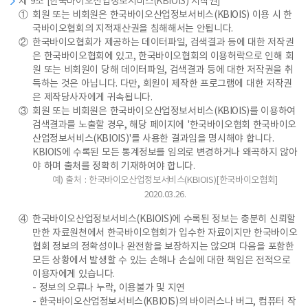
제 9조 [한국바이오산업정보서비스(KBIOIS) 저작권]
①
회원 또는 비회원은 한국바이오산업정보서비스(KBIOIS) 이용 시 한
국바이오협회의 지적재산권을 침해해서는 안됩니다.
②
한국바이오협회가 제공하는 데이터파일, 검색결과 등에 대한 저작권
은 한국바이오협회에 있고, 한국바이오협회의 이용허락으로 인해 회
원 또는 비회원이 당해 데이터파일, 검색결과 등에 대한 저작권을 취
득하는 것은 아닙니다. 다만, 회원이 제작한 프로그램에 대한 저작권
은 제작당사자에게 귀속됩니다.
③
회원 또는 비회원은 한국바이오산업정보서비스(KBIOIS)를 이용하여
검색결과를 노출할 경우, 해당 페이지에 '한국바이오협회 한국바이오
산업정보서비스(KBIOIS)'를 사용한 결과임을 명시해야 합니다.
KBIOIS에 수록된 모든 통계정보를 임의로 변경하거나 왜곡하지 않아
야 하며 출처를 정확히 기재하여야 합니다.
예) 출처 : 한국바이오산업정보서비스(KBIOIS)[한국바이오협회]
2020.03.26.
④
한국바이오산업정보서비스(KBIOIS)에 수록된 정보는 충분히 신뢰할
만한 자료원천에서 한국바이오협회가 입수한 자료이지만 한국바이오
협회 정보의 정확성이나 완전함을 보장하지는 않으며 다음을 포함한
모든 상황에서 발생할 수 있는 손해나 손실에 대한 책임은 전적으로
이용자에게 있습니다.
- 정보의 오류나 누락, 이용불가 및 지연
- 한국바이오산업정보서비스(KBIOIS)의 바이러스나 버그, 컴퓨터 작