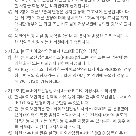
있으며, 이 경우 일정한 기간을 정하여 적용일자 및 변경사유를 명시
한 사항을 회원 또는 비회원에게 공지합니다.
③
제 2항에 따른 약관의 변경은 공지를 통해 그 효력이 발생됩니다. 다
만, 제 2항에 따른 변경에 대해 명시적으로 거부의 의사표시를 하지
아니한 경우에는 회원 또는 비회원이 개정약관에 동의한 것으로 봅니
다.
④
약관의 변경 사실 및 내역을 확인하지 못하여 발생한 모든 손해에 대
한 책임은 회원 또는 비회원에게 귀속됩니다.
제 5조 [한국바이오산업정보서비스(KBIOIS)의 이용]
①
한국바이오산업정보서비스(KBIOIS)의 모든 서비스는 본 약관에 동
의한 회원 또는 비회원에 한하여 제공합니다.
②
MY Page 서비스 이외의 한국바이오산업정보서비스(KBIOIS)의 경우
에는 별도의 회원자격을 요구하지 않으며, 본 약관에 동의한 경우 제
한 없이 이용이 가능합니다.
제 6조 [한국바이오산업정보서비스(KBIOIS) 이용시의 주의사항]
①
한국바이오협회은 정책적 사유 등에 따라 한국바이오산업정보서비스
(KBIOIS)를 변경하거나 중단할 수 있습니다.
②
한국바이오협회은 한국바이오산업정보서비스(KBIOIS)를 운영함에
있어 데이터의 특정 범위를 분할하거나 또는 전체에 대하여 별도의
이용가능 시간 또는 이용가능 횟수를 지정할 수 있습니다. 이 경우 이
를 회원에게 사전에 고지하여야 합니다.
③
회원 또는 비회원은 한국바이오산업정보서비스(KBIOIS)를 이용한