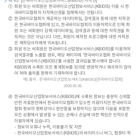
제 9조 [한국바이오산업정보서비스(KBIOIS) 저작권]
①
회원 또는 비회원은 한국바이오산업정보서비스(KBIOIS) 이용 시 한
국바이오협회의 지적재산권을 침해해서는 안됩니다.
②
한국바이오협회가 제공하는 데이터파일, 검색결과 등에 대한 저작권
은 한국바이오협회에 있고, 한국바이오협회의 이용허락으로 인해 회
원 또는 비회원이 당해 데이터파일, 검색결과 등에 대한 저작권을 취
득하는 것은 아닙니다. 다만, 회원이 제작한 프로그램에 대한 저작권
은 제작당사자에게 귀속됩니다.
③
회원 또는 비회원은 한국바이오산업정보서비스(KBIOIS)를 이용하여
검색결과를 노출할 경우, 해당 페이지에 '한국바이오협회 한국바이오
산업정보서비스(KBIOIS)'를 사용한 결과임을 명시해야 합니다.
KBIOIS에 수록된 모든 통계정보를 임의로 변경하거나 왜곡하지 않아
야 하며 출처를 정확히 기재하여야 합니다.
예) 출처 : 한국바이오산업정보서비스(KBIOIS)[한국바이오협회]
2020.03.26.
④
한국바이오산업정보서비스(KBIOIS)에 수록된 정보는 충분히 신뢰할
만한 자료원천에서 한국바이오협회가 입수한 자료이지만 한국바이오
협회 정보의 정확성이나 완전함을 보장하지는 않으며 다음을 포함한
모든 상황에서 발생할 수 있는 손해나 손실에 대한 책임은 전적으로
이용자에게 있습니다.
- 정보의 오류나 누락, 이용불가 및 지연
- 한국바이오산업정보서비스(KBIOIS)의 바이러스나 버그, 컴퓨터 작