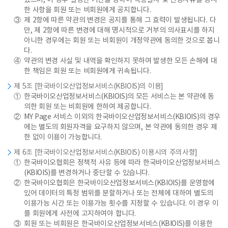
있으며, 이 경우 일정한 기간을 정하여 적용일자 및 변경사유를 명시
한 사항을 회원 또는 비회원에게 공지합니다.
③
제 2항에 따른 약관의 변경은 공지를 통해 그 효력이 발생됩니다. 다
만, 제 2항에 따른 변경에 대해 명시적으로 거부의 의사표시를 하지
아니한 경우에는 회원 또는 비회원이 개정약관에 동의한 것으로 봅니
다.
④
약관의 변경 사실 및 내역을 확인하지 못하여 발생한 모든 손해에 대
한 책임은 회원 또는 비회원에게 귀속됩니다.
제 5조 [한국바이오산업정보서비스(KBIOIS)의 이용]
①
한국바이오산업정보서비스(KBIOIS)의 모든 서비스는 본 약관에 동
의한 회원 또는 비회원에 한하여 제공합니다.
②
MY Page 서비스 이외의 한국바이오산업정보서비스(KBIOIS)의 경우
에는 별도의 회원자격을 요구하지 않으며, 본 약관에 동의한 경우 제
한 없이 이용이 가능합니다.
제 6조 [한국바이오산업정보서비스(KBIOIS) 이용시의 주의사항]
①
한국바이오협회은 정책적 사유 등에 따라 한국바이오산업정보서비스
(KBIOIS)를 변경하거나 중단할 수 있습니다.
②
한국바이오협회은 한국바이오산업정보서비스(KBIOIS)를 운영함에
있어 데이터의 특정 범위를 분할하거나 또는 전체에 대하여 별도의
이용가능 시간 또는 이용가능 횟수를 지정할 수 있습니다. 이 경우 이
를 회원에게 사전에 고지하여야 합니다.
③
회원 또는 비회원은 한국바이오산업정보서비스(KBIOIS)를 이용한