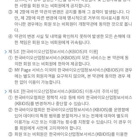
있으며, 이 경우 일정한 기간을 정하여 적용일자 및 변경사유를 명시
한 사항을 회원 또는 비회원에게 공지합니다.
③
제 2항에 따른 약관의 변경은 공지를 통해 그 효력이 발생됩니다. 다
만, 제 2항에 따른 변경에 대해 명시적으로 거부의 의사표시를 하지
아니한 경우에는 회원 또는 비회원이 개정약관에 동의한 것으로 봅니
다.
④
약관의 변경 사실 및 내역을 확인하지 못하여 발생한 모든 손해에 대
한 책임은 회원 또는 비회원에게 귀속됩니다.
제 5조 [한국바이오산업정보서비스(KBIOIS)의 이용]
①
한국바이오산업정보서비스(KBIOIS)의 모든 서비스는 본 약관에 동
의한 회원 또는 비회원에 한하여 제공합니다.
②
MY Page 서비스 이외의 한국바이오산업정보서비스(KBIOIS)의 경우
에는 별도의 회원자격을 요구하지 않으며, 본 약관에 동의한 경우 제
한 없이 이용이 가능합니다.
제 6조 [한국바이오산업정보서비스(KBIOIS) 이용시의 주의사항]
①
한국바이오협회은 정책적 사유 등에 따라 한국바이오산업정보서비스
(KBIOIS)를 변경하거나 중단할 수 있습니다.
②
한국바이오협회은 한국바이오산업정보서비스(KBIOIS)를 운영함에
있어 데이터의 특정 범위를 분할하거나 또는 전체에 대하여 별도의
이용가능 시간 또는 이용가능 횟수를 지정할 수 있습니다. 이 경우 이
를 회원에게 사전에 고지하여야 합니다.
③
회원 또는 비회원은 한국바이오산업정보서비스(KBIOIS)를 이용한