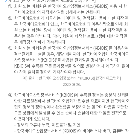
제 9조 [한국바이오산업정보서비스(KBIOIS) 저작권]
①
회원 또는 비회원은 한국바이오산업정보서비스(KBIOIS) 이용 시 한
국바이오협회의 지적재산권을 침해해서는 안됩니다.
②
한국바이오협회가 제공하는 데이터파일, 검색결과 등에 대한 저작권
은 한국바이오협회에 있고, 한국바이오협회의 이용허락으로 인해 회
원 또는 비회원이 당해 데이터파일, 검색결과 등에 대한 저작권을 취
득하는 것은 아닙니다. 다만, 회원이 제작한 프로그램에 대한 저작권
은 제작당사자에게 귀속됩니다.
③
회원 또는 비회원은 한국바이오산업정보서비스(KBIOIS)를 이용하여
검색결과를 노출할 경우, 해당 페이지에 '한국바이오협회 한국바이오
산업정보서비스(KBIOIS)'를 사용한 결과임을 명시해야 합니다.
KBIOIS에 수록된 모든 통계정보를 임의로 변경하거나 왜곡하지 않아
야 하며 출처를 정확히 기재하여야 합니다.
예) 출처 : 한국바이오산업정보서비스(KBIOIS)[한국바이오협회]
2020.03.26.
④
한국바이오산업정보서비스(KBIOIS)에 수록된 정보는 충분히 신뢰할
만한 자료원천에서 한국바이오협회가 입수한 자료이지만 한국바이오
협회 정보의 정확성이나 완전함을 보장하지는 않으며 다음을 포함한
모든 상황에서 발생할 수 있는 손해나 손실에 대한 책임은 전적으로
이용자에게 있습니다.
- 정보의 오류나 누락, 이용불가 및 지연
- 한국바이오산업정보서비스(KBIOIS)의 바이러스나 버그, 컴퓨터 작