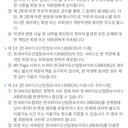
있으며, 이 경우 일정한 기간을 정하여 적용일자 및 변경사유를 명시
한 사항을 회원 또는 비회원에게 공지합니다.
③
제 2항에 따른 약관의 변경은 공지를 통해 그 효력이 발생됩니다. 다
만, 제 2항에 따른 변경에 대해 명시적으로 거부의 의사표시를 하지
아니한 경우에는 회원 또는 비회원이 개정약관에 동의한 것으로 봅니
다.
④
약관의 변경 사실 및 내역을 확인하지 못하여 발생한 모든 손해에 대
한 책임은 회원 또는 비회원에게 귀속됩니다.
제 5조 [한국바이오산업정보서비스(KBIOIS)의 이용]
①
한국바이오산업정보서비스(KBIOIS)의 모든 서비스는 본 약관에 동
의한 회원 또는 비회원에 한하여 제공합니다.
②
MY Page 서비스 이외의 한국바이오산업정보서비스(KBIOIS)의 경우
에는 별도의 회원자격을 요구하지 않으며, 본 약관에 동의한 경우 제
한 없이 이용이 가능합니다.
제 6조 [한국바이오산업정보서비스(KBIOIS) 이용시의 주의사항]
①
한국바이오협회은 정책적 사유 등에 따라 한국바이오산업정보서비스
(KBIOIS)를 변경하거나 중단할 수 있습니다.
②
한국바이오협회은 한국바이오산업정보서비스(KBIOIS)를 운영함에
있어 데이터의 특정 범위를 분할하거나 또는 전체에 대하여 별도의
이용가능 시간 또는 이용가능 횟수를 지정할 수 있습니다. 이 경우 이
를 회원에게 사전에 고지하여야 합니다.
③
회원 또는 비회원은 한국바이오산업정보서비스(KBIOIS)를 이용한