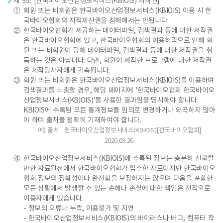
제 9조 [한국바이오산업정보서비스(KBIOIS) 저작권]
①
회원 또는 비회원은 한국바이오산업정보서비스(KBIOIS) 이용 시 한
국바이오협회의 지적재산권을 침해해서는 안됩니다.
②
한국바이오협회가 제공하는 데이터파일, 검색결과 등에 대한 저작권
은 한국바이오협회에 있고, 한국바이오협회의 이용허락으로 인해 회
원 또는 비회원이 당해 데이터파일, 검색결과 등에 대한 저작권을 취
득하는 것은 아닙니다. 다만, 회원이 제작한 프로그램에 대한 저작권
은 제작당사자에게 귀속됩니다.
③
회원 또는 비회원은 한국바이오산업정보서비스(KBIOIS)를 이용하여
검색결과를 노출할 경우, 해당 페이지에 '한국바이오협회 한국바이오
산업정보서비스(KBIOIS)'를 사용한 결과임을 명시해야 합니다.
KBIOIS에 수록된 모든 통계정보를 임의로 변경하거나 왜곡하지 않아
야 하며 출처를 정확히 기재하여야 합니다.
예) 출처 : 한국바이오산업정보서비스(KBIOIS)[한국바이오협회]
2020.03.26.
④
한국바이오산업정보서비스(KBIOIS)에 수록된 정보는 충분히 신뢰할
만한 자료원천에서 한국바이오협회가 입수한 자료이지만 한국바이오
협회 정보의 정확성이나 완전함을 보장하지는 않으며 다음을 포함한
모든 상황에서 발생할 수 있는 손해나 손실에 대한 책임은 전적으로
이용자에게 있습니다.
- 정보의 오류나 누락, 이용불가 및 지연
- 한국바이오산업정보서비스(KBIOIS)의 바이러스나 버그, 컴퓨터 작