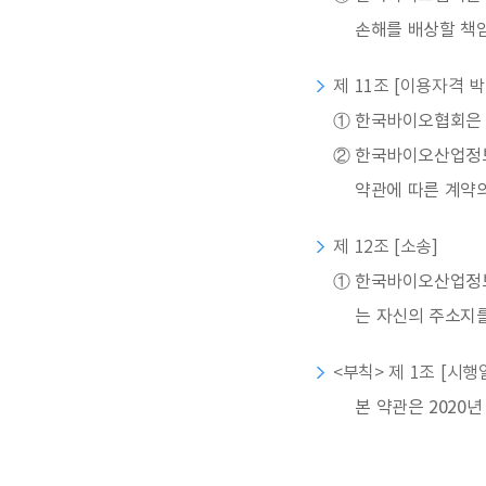
손해를 배상할 책
제 11조 [이용자격 
①
한국바이오협회은 
②
한국바이오산업정보
약관에 따른 계약
제 12조 [소송]
①
한국바이오산업정보
는 자신의 주소지를
<부칙> 제 1조 [시행
본 약관은 2020년