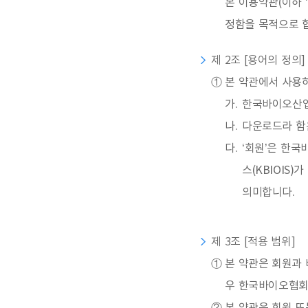
본 이용약관(이하 
정함을 목적으로 
제 2조 [용어의 정의]
①
본 약관에서 사용하
가.
한국바이오산업
나.
다운로드라 함
다.
‘회원’은 한
스(KBIOIS
의미합니다.
제 3조 [적용 범위]
①
본 약관은 회원과 
우 한국바이오협회