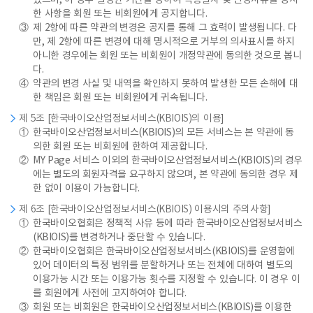
있으며, 이 경우 일정한 기간을 정하여 적용일자 및 변경사유를 명시
한 사항을 회원 또는 비회원에게 공지합니다.
③
제 2항에 따른 약관의 변경은 공지를 통해 그 효력이 발생됩니다. 다
만, 제 2항에 따른 변경에 대해 명시적으로 거부의 의사표시를 하지
아니한 경우에는 회원 또는 비회원이 개정약관에 동의한 것으로 봅니
다.
④
약관의 변경 사실 및 내역을 확인하지 못하여 발생한 모든 손해에 대
한 책임은 회원 또는 비회원에게 귀속됩니다.
제 5조 [한국바이오산업정보서비스(KBIOIS)의 이용]
①
한국바이오산업정보서비스(KBIOIS)의 모든 서비스는 본 약관에 동
의한 회원 또는 비회원에 한하여 제공합니다.
②
MY Page 서비스 이외의 한국바이오산업정보서비스(KBIOIS)의 경우
에는 별도의 회원자격을 요구하지 않으며, 본 약관에 동의한 경우 제
한 없이 이용이 가능합니다.
제 6조 [한국바이오산업정보서비스(KBIOIS) 이용시의 주의사항]
①
한국바이오협회은 정책적 사유 등에 따라 한국바이오산업정보서비스
(KBIOIS)를 변경하거나 중단할 수 있습니다.
②
한국바이오협회은 한국바이오산업정보서비스(KBIOIS)를 운영함에
있어 데이터의 특정 범위를 분할하거나 또는 전체에 대하여 별도의
이용가능 시간 또는 이용가능 횟수를 지정할 수 있습니다. 이 경우 이
를 회원에게 사전에 고지하여야 합니다.
③
회원 또는 비회원은 한국바이오산업정보서비스(KBIOIS)를 이용한