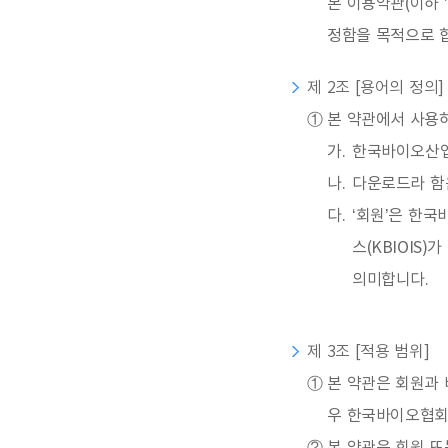
본 이용약관(이하 
정함을 목적으로 
제 2조 [용어의 정의]
①
본 약관에서 사용하
가.
한국바이오산업
나.
다운로드라 함
다.
‘회원’은 한
스(KBIOIS
의미합니다.
제 3조 [적용 범위]
①
본 약관은 회원과 
우 한국바이오협회