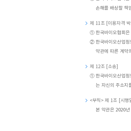
손해를 배상할 책
제 11조 [이용자격 
①
한국바이오협회은 
②
한국바이오산업정보
약관에 따른 계약
제 12조 [소송]
①
한국바이오산업정보
는 자신의 주소지를
<부칙> 제 1조 [시행
본 약관은 2020년