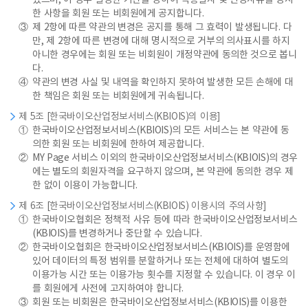
있으며, 이 경우 일정한 기간을 정하여 적용일자 및 변경사유를 명시
한 사항을 회원 또는 비회원에게 공지합니다.
③
제 2항에 따른 약관의 변경은 공지를 통해 그 효력이 발생됩니다. 다
만, 제 2항에 따른 변경에 대해 명시적으로 거부의 의사표시를 하지
아니한 경우에는 회원 또는 비회원이 개정약관에 동의한 것으로 봅니
다.
④
약관의 변경 사실 및 내역을 확인하지 못하여 발생한 모든 손해에 대
한 책임은 회원 또는 비회원에게 귀속됩니다.
제 5조 [한국바이오산업정보서비스(KBIOIS)의 이용]
①
한국바이오산업정보서비스(KBIOIS)의 모든 서비스는 본 약관에 동
의한 회원 또는 비회원에 한하여 제공합니다.
②
MY Page 서비스 이외의 한국바이오산업정보서비스(KBIOIS)의 경우
에는 별도의 회원자격을 요구하지 않으며, 본 약관에 동의한 경우 제
한 없이 이용이 가능합니다.
제 6조 [한국바이오산업정보서비스(KBIOIS) 이용시의 주의사항]
①
한국바이오협회은 정책적 사유 등에 따라 한국바이오산업정보서비스
(KBIOIS)를 변경하거나 중단할 수 있습니다.
②
한국바이오협회은 한국바이오산업정보서비스(KBIOIS)를 운영함에
있어 데이터의 특정 범위를 분할하거나 또는 전체에 대하여 별도의
이용가능 시간 또는 이용가능 횟수를 지정할 수 있습니다. 이 경우 이
를 회원에게 사전에 고지하여야 합니다.
③
회원 또는 비회원은 한국바이오산업정보서비스(KBIOIS)를 이용한