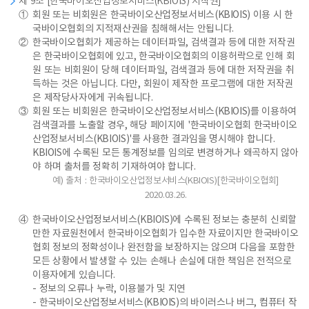
제 9조 [한국바이오산업정보서비스(KBIOIS) 저작권]
①
회원 또는 비회원은 한국바이오산업정보서비스(KBIOIS) 이용 시 한
국바이오협회의 지적재산권을 침해해서는 안됩니다.
②
한국바이오협회가 제공하는 데이터파일, 검색결과 등에 대한 저작권
은 한국바이오협회에 있고, 한국바이오협회의 이용허락으로 인해 회
원 또는 비회원이 당해 데이터파일, 검색결과 등에 대한 저작권을 취
득하는 것은 아닙니다. 다만, 회원이 제작한 프로그램에 대한 저작권
은 제작당사자에게 귀속됩니다.
③
회원 또는 비회원은 한국바이오산업정보서비스(KBIOIS)를 이용하여
검색결과를 노출할 경우, 해당 페이지에 '한국바이오협회 한국바이오
산업정보서비스(KBIOIS)'를 사용한 결과임을 명시해야 합니다.
KBIOIS에 수록된 모든 통계정보를 임의로 변경하거나 왜곡하지 않아
야 하며 출처를 정확히 기재하여야 합니다.
예) 출처 : 한국바이오산업정보서비스(KBIOIS)[한국바이오협회]
2020.03.26.
④
한국바이오산업정보서비스(KBIOIS)에 수록된 정보는 충분히 신뢰할
만한 자료원천에서 한국바이오협회가 입수한 자료이지만 한국바이오
협회 정보의 정확성이나 완전함을 보장하지는 않으며 다음을 포함한
모든 상황에서 발생할 수 있는 손해나 손실에 대한 책임은 전적으로
이용자에게 있습니다.
- 정보의 오류나 누락, 이용불가 및 지연
- 한국바이오산업정보서비스(KBIOIS)의 바이러스나 버그, 컴퓨터 작