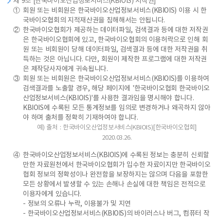
제 9조 [한국바이오산업정보서비스(KBIOIS) 저작권]
①
회원 또는 비회원은 한국바이오산업정보서비스(KBIOIS) 이용 시 한
국바이오협회의 지적재산권을 침해해서는 안됩니다.
②
한국바이오협회가 제공하는 데이터파일, 검색결과 등에 대한 저작권
은 한국바이오협회에 있고, 한국바이오협회의 이용허락으로 인해 회
원 또는 비회원이 당해 데이터파일, 검색결과 등에 대한 저작권을 취
득하는 것은 아닙니다. 다만, 회원이 제작한 프로그램에 대한 저작권
은 제작당사자에게 귀속됩니다.
③
회원 또는 비회원은 한국바이오산업정보서비스(KBIOIS)를 이용하여
검색결과를 노출할 경우, 해당 페이지에 '한국바이오협회 한국바이오
산업정보서비스(KBIOIS)'를 사용한 결과임을 명시해야 합니다.
KBIOIS에 수록된 모든 통계정보를 임의로 변경하거나 왜곡하지 않아
야 하며 출처를 정확히 기재하여야 합니다.
예) 출처 : 한국바이오산업정보서비스(KBIOIS)[한국바이오협회]
2020.03.26.
④
한국바이오산업정보서비스(KBIOIS)에 수록된 정보는 충분히 신뢰할
만한 자료원천에서 한국바이오협회가 입수한 자료이지만 한국바이오
협회 정보의 정확성이나 완전함을 보장하지는 않으며 다음을 포함한
모든 상황에서 발생할 수 있는 손해나 손실에 대한 책임은 전적으로
이용자에게 있습니다.
- 정보의 오류나 누락, 이용불가 및 지연
- 한국바이오산업정보서비스(KBIOIS)의 바이러스나 버그, 컴퓨터 작