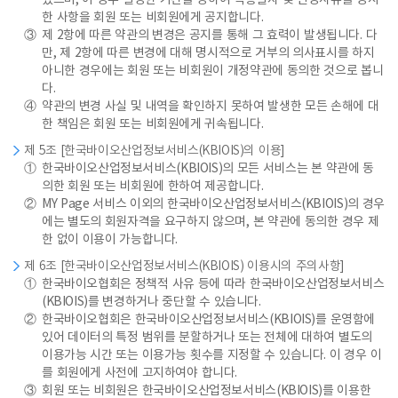
있으며, 이 경우 일정한 기간을 정하여 적용일자 및 변경사유를 명시
한 사항을 회원 또는 비회원에게 공지합니다.
③
제 2항에 따른 약관의 변경은 공지를 통해 그 효력이 발생됩니다. 다
만, 제 2항에 따른 변경에 대해 명시적으로 거부의 의사표시를 하지
아니한 경우에는 회원 또는 비회원이 개정약관에 동의한 것으로 봅니
다.
④
약관의 변경 사실 및 내역을 확인하지 못하여 발생한 모든 손해에 대
한 책임은 회원 또는 비회원에게 귀속됩니다.
제 5조 [한국바이오산업정보서비스(KBIOIS)의 이용]
①
한국바이오산업정보서비스(KBIOIS)의 모든 서비스는 본 약관에 동
의한 회원 또는 비회원에 한하여 제공합니다.
②
MY Page 서비스 이외의 한국바이오산업정보서비스(KBIOIS)의 경우
에는 별도의 회원자격을 요구하지 않으며, 본 약관에 동의한 경우 제
한 없이 이용이 가능합니다.
제 6조 [한국바이오산업정보서비스(KBIOIS) 이용시의 주의사항]
①
한국바이오협회은 정책적 사유 등에 따라 한국바이오산업정보서비스
(KBIOIS)를 변경하거나 중단할 수 있습니다.
②
한국바이오협회은 한국바이오산업정보서비스(KBIOIS)를 운영함에
있어 데이터의 특정 범위를 분할하거나 또는 전체에 대하여 별도의
이용가능 시간 또는 이용가능 횟수를 지정할 수 있습니다. 이 경우 이
를 회원에게 사전에 고지하여야 합니다.
③
회원 또는 비회원은 한국바이오산업정보서비스(KBIOIS)를 이용한