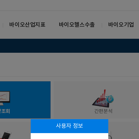
바이오산업지표
바이오헬스수출
바이오기업
략조회
간편분석
사용자 정보