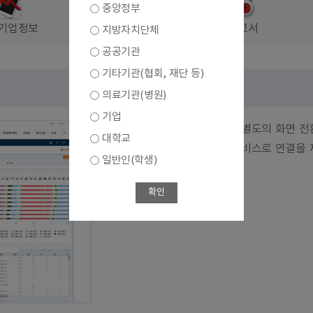
중앙정부
기업정보
결과보고서
지방자치단체
공공기관
기타기관(협회, 재단 등)
의료기관(병원)
기업
통계표와 통계차트에 대해서 별도의 화면 전
대학교
간편분석을 위한 간편분석 서비스로 연결을 
일반인(학생)
바로가기
확인