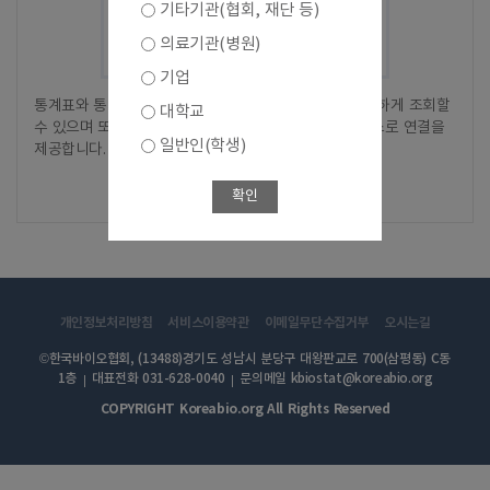
기타기관(협회, 재단 등)
의료기관(병원)
기업
통계표와 통계차트에 대해서 별도의 화면 전환없이 간단하게 조회할
대학교
수 있으며 또한, 상세한 간편분석을 위한 간편분석 서비스로 연결을
일반인(학생)
제공합니다.
바로가기
확인
개인정보처리방침
서비스이용약관
이메일무단수집거부
오시는길
©한국바이오협회, (13488)경기도 성남시 분당구 대왕판교로 700(삼평동) C동
1층
대표전화 031-628-0040
문의메일 kbiostat@koreabio.org
COPYRIGHT Koreabio.org All Rights Reserved