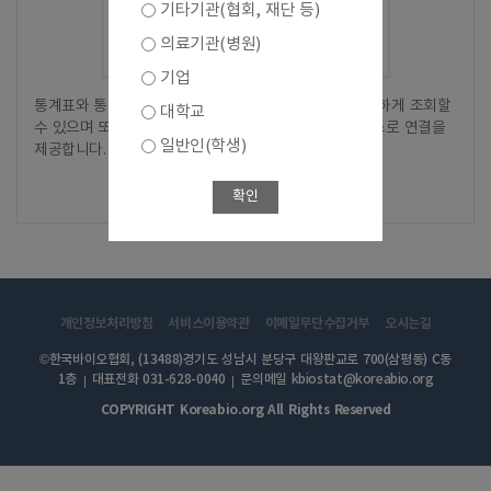
기타기관(협회, 재단 등)
의료기관(병원)
기업
통계표와 통계차트에 대해서 별도의 화면 전환없이 간단하게 조회할
대학교
수 있으며 또한, 상세한 간편분석을 위한 간편분석 서비스로 연결을
일반인(학생)
제공합니다.
바로가기
확인
개인정보처리방침
서비스이용약관
이메일무단수집거부
오시는길
©한국바이오협회, (13488)경기도 성남시 분당구 대왕판교로 700(삼평동) C동
1층
대표전화 031-628-0040
문의메일 kbiostat@koreabio.org
COPYRIGHT Koreabio.org All Rights Reserved