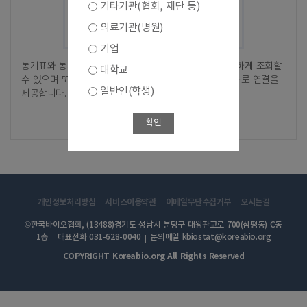
기타기관(협회, 재단 등)
의료기관(병원)
기업
통계표와 통계차트에 대해서 별도의 화면 전환없이 간단하게 조회할
대학교
수 있으며 또한, 상세한 간편분석을 위한 간편분석 서비스로 연결을
일반인(학생)
제공합니다.
바로가기
확인
개인정보처리방침
서비스이용약관
이메일무단수집거부
오시는길
©한국바이오협회, (13488)경기도 성남시 분당구 대왕판교로 700(삼평동) C동
1층
대표전화 031-628-0040
문의메일 kbiostat@koreabio.org
COPYRIGHT Koreabio.org All Rights Reserved