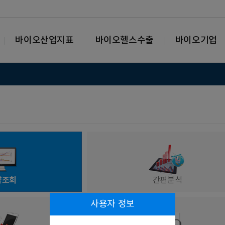
바이오산업지표
바이오헬스수출
바이오기업
략조회
간편분석
사용자 정보