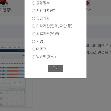
중앙정부
기업정보
결과보고서
지방자치단체
공공기관
기타기관(협회, 재단 등)
의료기관(병원)
기업
통계표와 통계차트에 대해서 별도의 화면 전
대학교
간편분석을 위한 간편분석 서비스로 연결을 
일반인(학생)
바로가기
확인