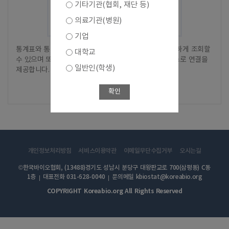
기타기관(협회, 재단 등)
의료기관(병원)
기업
통계표와 통계차트에 대해서 별도의 화면 전환없이 간단하게 조회할
대학교
수 있으며 또한, 상세한 간편분석을 위한 간편분석 서비스로 연결을
일반인(학생)
제공합니다.
바로가기
확인
개인정보처리방침
서비스이용약관
이메일무단수집거부
오시는길
©한국바이오협회, (13488)경기도 성남시 분당구 대왕판교로 700(삼평동) C동
1층
대표전화 031-628-0040
문의메일 kbiostat@koreabio.org
COPYRIGHT Koreabio.org All Rights Reserved