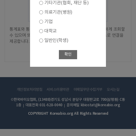
기타기관(협회, 재단 등)
의료기관(병원)
기업
통계표와 통계차트에 대해서 별도의 화면 전환없이 간단하게 조회할
대학교
수 있으며 또한, 상세한 간편분석을 위한 간편분석 서비스로 연결을
일반인(학생)
제공합니다.
바로가기
확인
개인정보처리방침
서비스이용약관
이메일무단수집거부
오시는길
©한국바이오협회, (13488)경기도 성남시 분당구 대왕판교로 700(삼평동) C동
1층
대표전화 031-628-0040
문의메일 kbiostat@koreabio.org
COPYRIGHT Koreabio.org All Rights Reserved