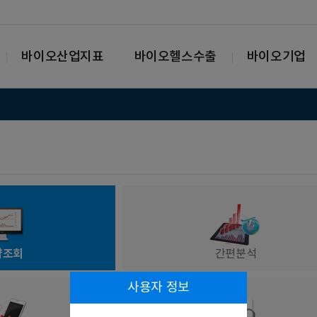
바이오산업지표
바이오헬스수출
바이오기업
략조회
간편분석
사용자 정보