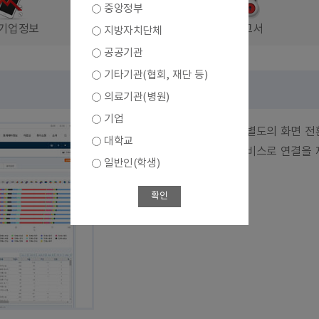
중앙정부
기업정보
결과보고서
지방자치단체
공공기관
기타기관(협회, 재단 등)
의료기관(병원)
기업
통계표와 통계차트에 대해서 별도의 화면 전
대학교
간편분석을 위한 간편분석 서비스로 연결을 
일반인(학생)
바로가기
확인