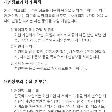
개인정보의 처리 목적
한국바이오협회는 개인정보를 다음의 목적을 위해 처리합니다. 처리
한 개인정보는 다음의 목적 이외의 용도로는 사용되지 않으며 이용 목
적이 변경될 시에는 사전 동의를 구할 예정입니다.
홈페이지 회원가입 및 관리
회원 가입의사 확인, 회원제 서비스 제공에 따른 본인 식별·인
증, 고충처리 등을 목적으로 개인정보를 처리합니다.
민원사무 처리
민원인의 신원 확인, 민원사항 확인, 사실조사를 위한 연락·통
지, 처리결과 통보 등을 목적으로 개인정보를 처리합니다.
재화 또는 서비스 제공
본인인증 등을 목적으로 개인정보를 처리합니다.
개인정보의 수집 및 보유
개인정보의 수집
한국바이오협회는 회원가입 시 서비스 이용을 위해 필요한 최
소한의 개인정보만을 수집합니다. 귀하가 한국바이오협회의
서비스를 이용하기 위해서는 회원가입 시 회원 ID, 패스워드,