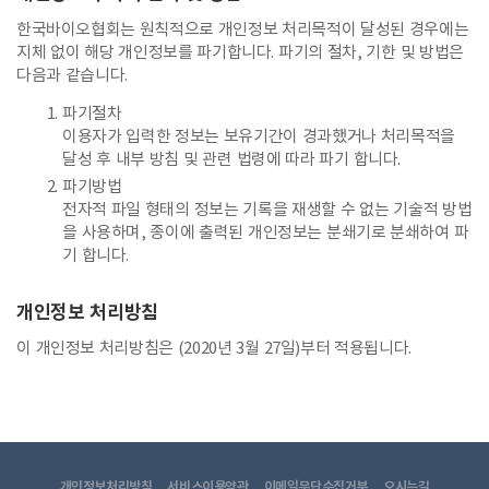
한국바이오협회는 원칙적으로 개인정보 처리목적이 달성된 경우에는
지체 없이 해당 개인정보를 파기합니다. 파기의 절차, 기한 및 방법은
다음과 같습니다.
파기절차
이용자가 입력한 정보는 보유기간이 경과했거나 처리목적을
달성 후 내부 방침 및 관련 법령에 따라 파기 합니다.
파기방법
전자적 파일 형태의 정보는 기록을 재생할 수 없는 기술적 방법
을 사용하며, 종이에 출력된 개인정보는 분쇄기로 분쇄하여 파
기 합니다.
개인정보 처리방침
이 개인정보 처리방침은 (2020년 3월 27일)부터 적용됩니다.
개인정보처리방침
서비스이용약관
이메일무단수집거부
오시는길