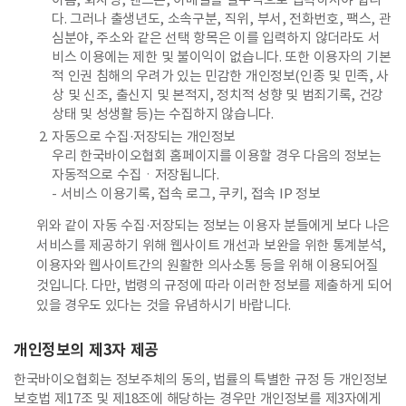
이름, 회사명, 핸드폰, 이메일을 필수적으로 입력하셔야 합니
다. 그러나 출생년도, 소속구분, 직위, 부서, 전화번호, 팩스, 관
심분야, 주소와 같은 선택 항목은 이를 입력하지 않더라도 서
비스 이용에는 제한 및 불이익이 없습니다. 또한 이용자의 기본
적 인권 침해의 우려가 있는 민감한 개인정보(인종 및 민족, 사
상 및 신조, 출신지 및 본적지, 정치적 성향 및 범죄기록, 건강
상태 및 성생활 등)는 수집하지 않습니다.
자동으로 수집·저장되는 개인정보
우리 한국바이오협회 홈페이지를 이용할 경우 다음의 정보는
자동적으로 수집ㆍ저장됩니다.
- 서비스 이용기록, 접속 로그, 쿠키, 접속 IP 정보
위와 같이 자동 수집·저장되는 정보는 이용자 분들에게 보다 나은
서비스를 제공하기 위해 웹사이트 개선과 보완을 위한 통계분석,
이용자와 웹사이트간의 원활한 의사소통 등을 위해 이용되어질
것입니다. 다만, 법령의 규정에 따라 이러한 정보를 제출하게 되어
있을 경우도 있다는 것을 유념하시기 바랍니다.
개인정보의 제3자 제공
한국바이오협회는 정보주체의 동의, 법률의 특별한 규정 등 개인정보
보호법 제17조 및 제18조에 해당하는 경우만 개인정보를 제3자에게