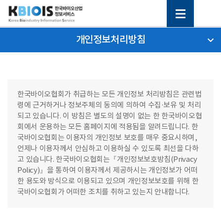
개인정보처리방침
한국바이오협회가 취급하는 모든 개인정보 처리방침은 관련법
령에 근거하거나 정보주체의 동의에 의하여 수집·보유 및 처리
되고 있습니다. 이 방침은 별도의 설명이 없는 한 한국바이오협
회에서 운용하는 모든 홈페이지에 적용됨을 알려드립니다. 한
국바이오협회는 이용자의 개인정보 보호를 매우 중요시하며,
언제나 이용자께서 안심하고 이용하실 수 있도록 최선을 다하
고 있습니다. 한국바이오협회는『개인정보보호방침(Privacy
Policy)』을 통하여 이용자께서 제공하시는 개인정보가 어떠
한 용도와 방식으로 이용되고 있으며 개인정보보호를 위해 한
국바이오협회가 어떠한 조치를 취하고 있는지 안내합니다.