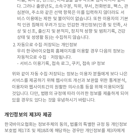
이름, 회사명, 핸드폰, 이메일을 필수적으로 입력하셔야 합니
다. 그러나 출생년도, 소속구분, 직위, 부서, 전화번호, 팩스, 관
심분야, 주소와 같은 선택 항목은 이를 입력하지 않더라도 서
비스 이용에는 제한 및 불이익이 없습니다. 또한 이용자의 기본
적 인권 침해의 우려가 있는 민감한 개인정보(인종 및 민족, 사
상 및 신조, 출신지 및 본적지, 정치적 성향 및 범죄기록, 건강
상태 및 성생활 등)는 수집하지 않습니다.
자동으로 수집·저장되는 개인정보
우리 한국바이오협회 홈페이지를 이용할 경우 다음의 정보는
자동적으로 수집ㆍ저장됩니다.
- 서비스 이용기록, 접속 로그, 쿠키, 접속 IP 정보
위와 같이 자동 수집·저장되는 정보는 이용자 분들에게 보다 나은
서비스를 제공하기 위해 웹사이트 개선과 보완을 위한 통계분석,
이용자와 웹사이트간의 원활한 의사소통 등을 위해 이용되어질
것입니다. 다만, 법령의 규정에 따라 이러한 정보를 제출하게 되어
있을 경우도 있다는 것을 유념하시기 바랍니다.
개인정보의 제3자 제공
한국바이오협회는 정보주체의 동의, 법률의 특별한 규정 등 개인정보
보호법 제17조 및 제18조에 해당하는 경우만 개인정보를 제3자에게