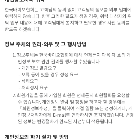
한국바이오협회는 고객님의 동의 없이 고객님의 정보를 외부 업체에
위탁하지 않습니다. 향후 그러한 필요가 생길 경우, 위탁 대상자와 위
탁 업무 내용에 대해 고객님에게 통지하고 필요한 경우 사전 동의를
받도록 하겠습니다.
정보 주체의 권리·의무 및 그 행사방법
1. 정보주체는 한국바이오협회에 대해 언제든지 다음 각 호의 개
인정보 보호 관련 권리를 행사할 수있습니다.
개인정보 열람요구
오류 등이 있을 경우 정정 요구
삭제요구
처리정지 요구
2. 회원가입을 통해 가입한 회원은 언제든지 회원탈퇴를 요청할
수 있습니다. 개인정보 열람 및 정정을 하고자 할 경우에는
「회원정보수정」을 클릭하여 직접 열람 또는 정정하거나, 개
인정보처리자에게 E-mail로 연락하시면 조치하겠습니다. 변경
된 정보는 변경절차가 완료된 시점부터 적용됩니다.
개인정보의 파기 절차 및 방법