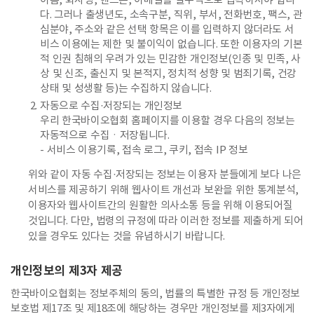
이름, 회사명, 핸드폰, 이메일을 필수적으로 입력하셔야 합니
다. 그러나 출생년도, 소속구분, 직위, 부서, 전화번호, 팩스, 관
심분야, 주소와 같은 선택 항목은 이를 입력하지 않더라도 서
비스 이용에는 제한 및 불이익이 없습니다. 또한 이용자의 기본
적 인권 침해의 우려가 있는 민감한 개인정보(인종 및 민족, 사
상 및 신조, 출신지 및 본적지, 정치적 성향 및 범죄기록, 건강
상태 및 성생활 등)는 수집하지 않습니다.
자동으로 수집·저장되는 개인정보
우리 한국바이오협회 홈페이지를 이용할 경우 다음의 정보는
자동적으로 수집ㆍ저장됩니다.
- 서비스 이용기록, 접속 로그, 쿠키, 접속 IP 정보
위와 같이 자동 수집·저장되는 정보는 이용자 분들에게 보다 나은
서비스를 제공하기 위해 웹사이트 개선과 보완을 위한 통계분석,
이용자와 웹사이트간의 원활한 의사소통 등을 위해 이용되어질
것입니다. 다만, 법령의 규정에 따라 이러한 정보를 제출하게 되어
있을 경우도 있다는 것을 유념하시기 바랍니다.
개인정보의 제3자 제공
한국바이오협회는 정보주체의 동의, 법률의 특별한 규정 등 개인정보
보호법 제17조 및 제18조에 해당하는 경우만 개인정보를 제3자에게