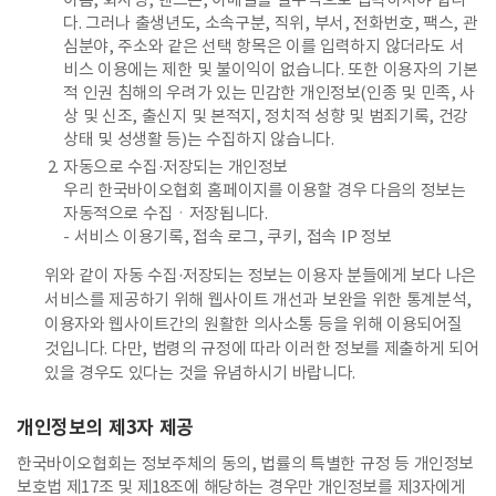
이름, 회사명, 핸드폰, 이메일을 필수적으로 입력하셔야 합니
다. 그러나 출생년도, 소속구분, 직위, 부서, 전화번호, 팩스, 관
심분야, 주소와 같은 선택 항목은 이를 입력하지 않더라도 서
비스 이용에는 제한 및 불이익이 없습니다. 또한 이용자의 기본
적 인권 침해의 우려가 있는 민감한 개인정보(인종 및 민족, 사
상 및 신조, 출신지 및 본적지, 정치적 성향 및 범죄기록, 건강
상태 및 성생활 등)는 수집하지 않습니다.
자동으로 수집·저장되는 개인정보
우리 한국바이오협회 홈페이지를 이용할 경우 다음의 정보는
자동적으로 수집ㆍ저장됩니다.
- 서비스 이용기록, 접속 로그, 쿠키, 접속 IP 정보
위와 같이 자동 수집·저장되는 정보는 이용자 분들에게 보다 나은
서비스를 제공하기 위해 웹사이트 개선과 보완을 위한 통계분석,
이용자와 웹사이트간의 원활한 의사소통 등을 위해 이용되어질
것입니다. 다만, 법령의 규정에 따라 이러한 정보를 제출하게 되어
있을 경우도 있다는 것을 유념하시기 바랍니다.
개인정보의 제3자 제공
한국바이오협회는 정보주체의 동의, 법률의 특별한 규정 등 개인정보
보호법 제17조 및 제18조에 해당하는 경우만 개인정보를 제3자에게