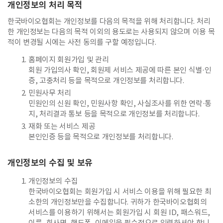
개인정보의 처리 목적
한국바이오협회는 개인정보를 다음의 목적을 위해 처리합니다. 처리
한 개인정보는 다음의 목적 이외의 용도로는 사용되지 않으며 이용 목
적이 변경될 시에는 사전 동의를 구할 예정입니다.
홈페이지 회원가입 및 관리
회원 가입의사 확인, 회원제 서비스 제공에 따른 본인 식별·인
증, 고충처리 등을 목적으로 개인정보를 처리합니다.
민원사무 처리
민원인의 신원 확인, 민원사항 확인, 사실조사를 위한 연락·통
지, 처리결과 통보 등을 목적으로 개인정보를 처리합니다.
재화 또는 서비스 제공
본인인증 등을 목적으로 개인정보를 처리합니다.
개인정보의 수집 및 보유
개인정보의 수집
한국바이오협회는 회원가입 시 서비스 이용을 위해 필요한 최
소한의 개인정보만을 수집합니다. 귀하가 한국바이오협회의
서비스를 이용하기 위해서는 회원가입 시 회원 ID, 패스워드,