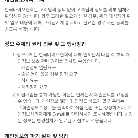
한국바이오협회는 고객님의 동의 없이 고객님의 정보를 외부 업체에
위탁하지 않습니다. 향후 그러한 필요가 생길 경우, 위탁 대상자와 위
탁 업무 내용에 대해 고객님에게 통지하고 필요한 경우 사전 동의를
받도록 하겠습니다.
정보 주체의 권리·의무 및 그 행사방법
1. 정보주체는 한국바이오협회에 대해 언제든지 다음 각 호의 개
인정보 보호 관련 권리를 행사할 수있습니다.
개인정보 열람요구
오류 등이 있을 경우 정정 요구
삭제요구
처리정지 요구
2. 회원가입을 통해 가입한 회원은 언제든지 회원탈퇴를 요청할
수 있습니다. 개인정보 열람 및 정정을 하고자 할 경우에는
「회원정보수정」을 클릭하여 직접 열람 또는 정정하거나, 개
인정보처리자에게 E-mail로 연락하시면 조치하겠습니다. 변경
된 정보는 변경절차가 완료된 시점부터 적용됩니다.
개인정보의 파기 절차 및 방법