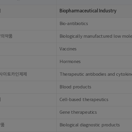
업
Biopharmaceutical Industry
Bio-antibiotics
량의약품
Biologically manufactured low mol
Vaccines
Hormones
 사이토카인제제
Therapeutic antibodies and cytokin
Blood products
제
Cell-based therapeutics
Gene therapeutics
약품
Biological diagnostic products