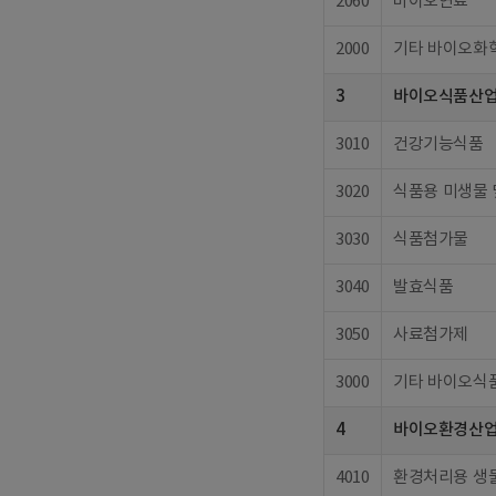
2060
바이오연료
2000
기타 바이오화
3
바이오식품산
3010
건강기능식품
3020
식품용 미생물 
3030
식품첨가물
3040
발효식품
3050
사료첨가제
3000
기타 바이오식
4
바이오환경산
4010
환경처리용 생