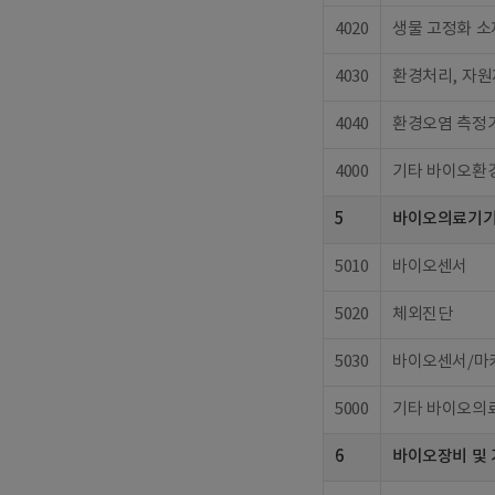
4020
생물 고정화 소
4030
환경처리, 자원
4040
환경오염 측정기
4000
기타 바이오환
5
바이오의료기
5010
바이오센서
5020
체외진단
5030
바이오센서/마
5000
기타 바이오의
6
바이오장비 및