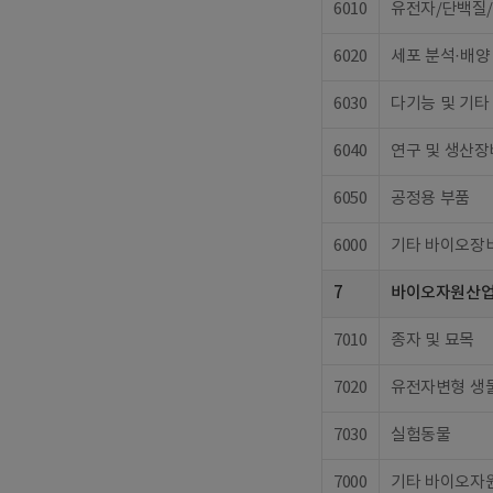
6010
유전자/단백질/
6020
세포 분석·배양
6030
다기능 및 기타
6040
연구 및 생산장
6050
공정용 부품
6000
기타 바이오장비
7
바이오자원산
7010
종자 및 묘목
7020
유전자변형 생
7030
실험동물
7000
기타 바이오자