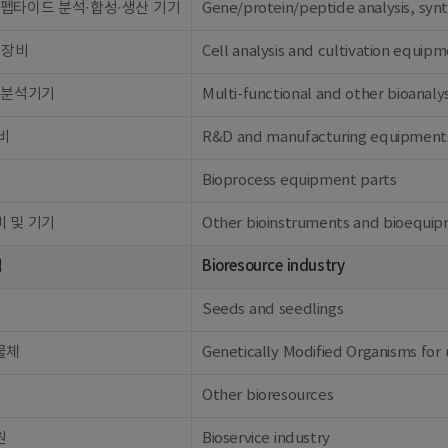
펩타이드 분석·합성·생산 기기
Gene/protein/peptide analysis, syn
 장비
Cell analysis and cultivation equip
 분석기기
Multi-functional and other bioanaly
비
R&D and manufacturing equipment
Bioprocess equipment parts
 및 기기
Other bioinstruments and bioequi
업
Bioresource industry
Seeds and seedlings
물체
Genetically Modified Organisms for 
Other bioresources
원
Bioservice industry