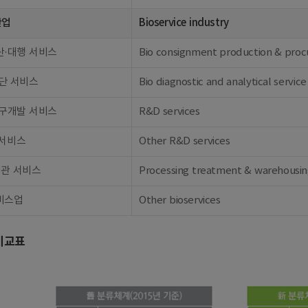
산업
Bioservice industry
산·대행 서비스
Bio consignment production & procu
단 서비스
Bio diagnostic and analytical service
연구개발 서비스
R&D services
 서비스
Other R&D services
보관 서비스
Processing treatment & warehousin
비스업
Other bioservices
비교표