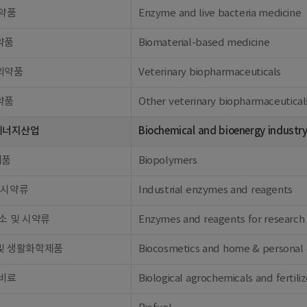
의약품
Enzyme and live bacteria medicine
약품
Biomaterial-based medicine
의약품
Veterinary biopharmaceuticals
약품
Other veterinary biopharmaceutical
에너지산업
Biochemical and bioenergy industr
제품
Biopolymers
 시약류
Industrial enzymes and reagents
소 및 시약류
Enzymes and reagents for research
및 생활화학제품
Biocosmetics and home & personal 
 비료
Biological agrochemicals and fertiliz