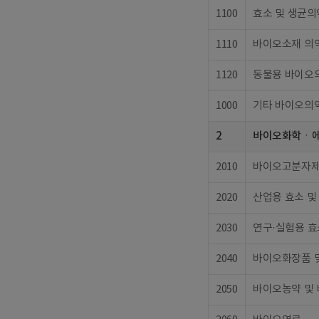
1100
효소 및 생균
1110
바이오소재 의
1120
동물용 바이오
1000
기타 바이오의
2
바이오화학ㆍ
2010
바이오고분자
2020
산업용 효소 및
2030
연구·실험용 효
2040
바이오화장품 
2050
바이오농약 및