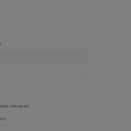
s
y
care chemicals
ers