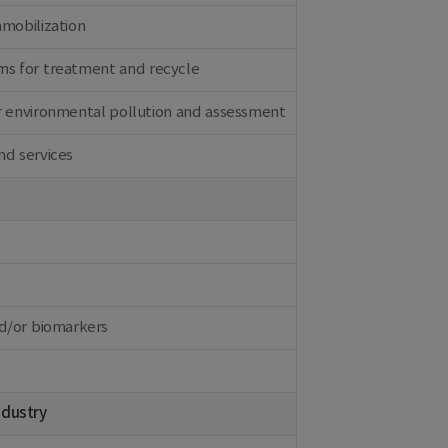
mmobilization
ms for treatment and recycle
r environmental pollution and assessment
nd services
nd/or biomarkers
ndustry