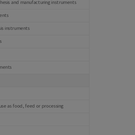
thesis and manufacturing instruments
ments
sis instruments
s
pments
use as food, feed or processing