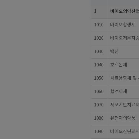
1
바이오의약산
1010
바이오항생제
1020
바이오저분자
1030
백신
1040
호르몬제
1050
치료용항체 및
1060
혈액제제
1070
세포기반치료
1080
유전자의약품
1090
바이오진단의