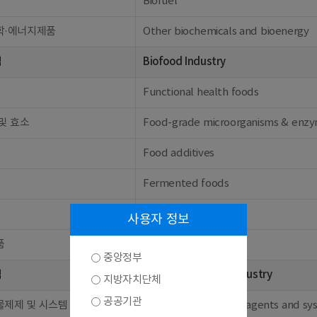
Biofuel
학·에너지제품
Other biochemicals and bioenergy
업
Biofood Industry
Functional health foods
및 효소
Food-grade microorganisms & enz
Food additives
Fermented foods
Feed additives
사용자 정보
품
Other biofoods
중앙정부
업
Bioenvironmental Industry
지방자치단체
공공기관
물제제 및 시스템
Biological treatment agents and sy