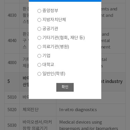
환경처리, 자원재
Bioenvironmental agents and
중앙정부
4030
활용 제제 및 시
systems for treatment and
지방자치단체
스템
recycle
공공기관
환경오염 측정기
Measuring apparatus and
기타기관(협회, 재단 등)
4040
구 및 진단, 서비
service for environmental
의료기관(병원)
스
pollution and assessment
기업
기타 바이오환경
Other bioenvironmental
4000
대학교
제품 및 서비스
products and services
일반인(학생)
바이오의료기기
5
Biomedical equipment industry
산업
확인
5010
바이오센서
Biosensors
5020
체외진단
In-vitro diagnostics
바이오센서/마커
Medical devices using
5030
장착 의료기기
biosensors and/or biomarkers