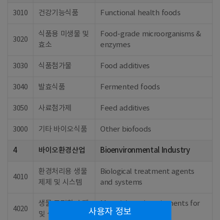
3010
건강기능식품
Functional health foods
식품용 미생물 및
Food-grade microorganisms &
3020
효소
enzymes
3030
식품첨가물
Food additives
3040
발효식품
Fermented foods
3050
사료첨가제
Feed additives
3000
기타 바이오식품
Other biofoods
4
바이오환경산업
Bioenvironmental Industry
환경처리용 생물
Biological treatment agents
4010
제제 및 시스템
and systems
생물 고정화 소재
Materials and equipments for
4020
사용자 정보
및 설비
bio immobilization