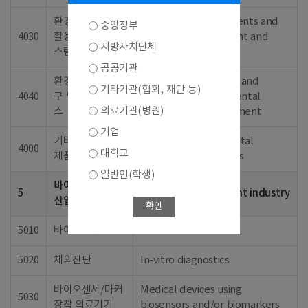
환경처리, 자원재
Bioenvironmental agents and
중앙정부
4030
활용 제제 및 시
systems for treatment and
지방자치단체
스템
recycle
공공기관
환경오염 측정기
Measuring apparatus and
기타기관(협회, 재단 등)
4040
구 및 진단, 서비
service for environmental
의료기관(병원)
스
pollution and assessment
기업
기타 바이오환경
Other bioenvironmental
4000
대학교
제품 및 서비스
products and services
일반인(학생)
바이오의료기기
5
Biomedical equipment industry
산업
확인
5010
바이오센서
Biosensors
5020
체외진단
In-vitro diagnostics
바이오센서/마커
Medical devices using
5030
장착 의료기기
biosensors and/or biomarkers