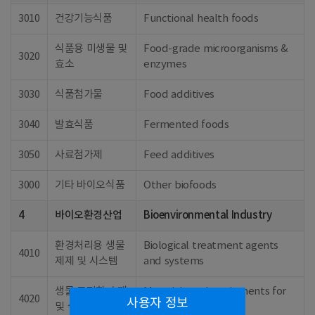
3010
건강기능식품
Functional health foods
식품용 미생물 및
Food-grade microorganisms &
3020
효소
enzymes
3030
식품첨가물
Food additives
3040
발효식품
Fermented foods
3050
사료첨가제
Feed additives
3000
기타 바이오식품
Other biofoods
4
바이오환경산업
Bioenvironmental Industry
환경처리용 생물
Biological treatment agents
4010
제제 및 시스템
and systems
생물 고정화 소재
Materials and equipments for
4020
사용자 정보
및 설비
bio immobilization