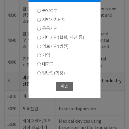
환경처리, 자원재
Bioenvironmental agents and
중앙정부
4030
활용 제제 및 시
systems for treatment and
지방자치단체
스템
recycle
공공기관
환경오염 측정기
Measuring apparatus and
기타기관(협회, 재단 등)
4040
구 및 진단, 서비
service for environmental
의료기관(병원)
스
pollution and assessment
기업
기타 바이오환경
Other bioenvironmental
4000
대학교
제품 및 서비스
products and services
일반인(학생)
바이오의료기기
5
Biomedical equipment industry
산업
확인
5010
바이오센서
Biosensors
5020
체외진단
In-vitro diagnostics
바이오센서/마커
Medical devices using
5030
장착 의료기기
biosensors and/or biomarkers