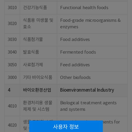
3010
건강기능식품
Functional health foods
식품용 미생물 및
Food-grade microorganisms &
3020
효소
enzymes
3030
식품첨가물
Food additives
3040
발효식품
Fermented foods
3050
사료첨가제
Feed additives
3000
기타 바이오식품
Other biofoods
4
바이오환경산업
Bioenvironmental Industry
환경처리용 생물
Biological treatment agents
4010
제제 및 시스템
and systems
생물 고정화 소재
Materials and equipments for
4020
사용자 정보
및 설비
bio immobilization