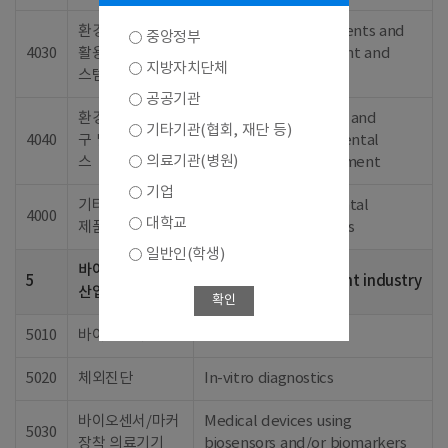
환경처리, 자원재
Bioenvironmental agents and
중앙정부
4030
활용 제제 및 시
systems for treatment and
지방자치단체
스템
recycle
공공기관
환경오염 측정기
Measuring apparatus and
기타기관(협회, 재단 등)
4040
구 및 진단, 서비
service for environmental
의료기관(병원)
스
pollution and assessment
기업
기타 바이오환경
Other bioenvironmental
4000
대학교
제품 및 서비스
products and services
일반인(학생)
바이오의료기기
5
Biomedical equipment industry
산업
확인
5010
바이오센서
Biosensors
5020
체외진단
In-vitro diagnostics
바이오센서/마커
Medical devices using
5030
장착 의료기기
biosensors and/or biomarkers