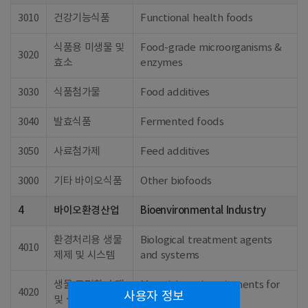
3010
건강기능식품
Functional health foods
식품용 미생물 및
Food-grade microorganisms &
3020
효소
enzymes
3030
식품첨가물
Food additives
3040
발효식품
Fermented foods
3050
사료첨가제
Feed additives
3000
기타 바이오식품
Other biofoods
4
바이오환경산업
Bioenvironmental Industry
환경처리용 생물
Biological treatment agents
4010
제제 및 시스템
and systems
생물 고정화 소재
Materials and equipments for
4020
사용자 정보
및 설비
bio immobilization