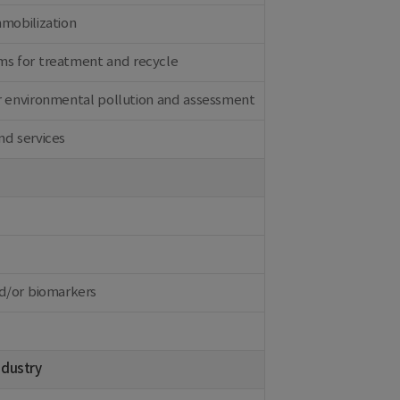
mmobilization
ms for treatment and recycle
r environmental pollution and assessment
nd services
nd/or biomarkers
ndustry