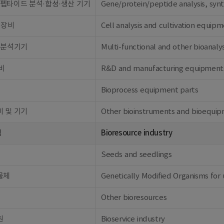
펩타이드 분석·합성·생산 기기
Gene/protein/peptide analysis, syn
 장비
Cell analysis and cultivation equip
 분석기기
Multi-functional and other bioanaly
비
R&D and manufacturing equipment
Bioprocess equipment parts
 및 기기
Other bioinstruments and bioequi
업
Bioresource industry
Seeds and seedlings
물체
Genetically Modified Organisms for 
Other bioresources
원
Bioservice industry