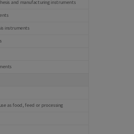
thesis and manufacturing instruments
ments
sis instruments
s
pments
use as food, feed or processing