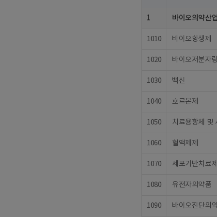
1
바이오의약산
1010
바이오항생제
1020
바이오저분자
1030
백신
1040
호르몬제
1050
치료용항체 및
1060
혈액제제
1070
세포기반치료
1080
유전자의약품
1090
바이오진단의