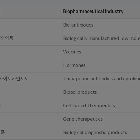
업
Biopharmaceutical Industry
Bio-antibiotics
량의약품
Biologically manufactured low mol
Vaccines
Hormones
 사이토카인제제
Therapeutic antibodies and cytokin
Blood products
제
Cell-based therapeutics
Gene therapeutics
약품
Biological diagnostic products