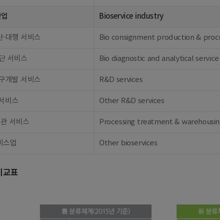
산업
Bioservice industry
산·대행 서비스
Bio consignment production & procu
단 서비스
Bio diagnostic and analytical service
연구개발 서비스
R&D services
 서비스
Other R&D services
보관 서비스
Processing treatment & warehousin
비스업
Other bioservices
비교표