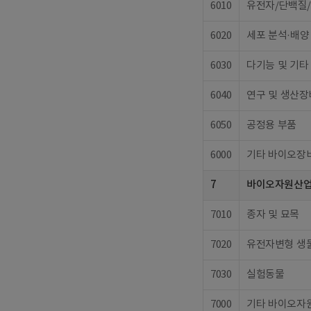
6010
유전자/단백질/
6020
세포 분석·배양
6030
다기능 및 기타
6040
연구 및 생산장
6050
공정용 부품
6000
기타 바이오장비
7
바이오자원산
7010
종자 및 묘목
7020
유전자변형 생
7030
실험동물
7000
기타 바이오자