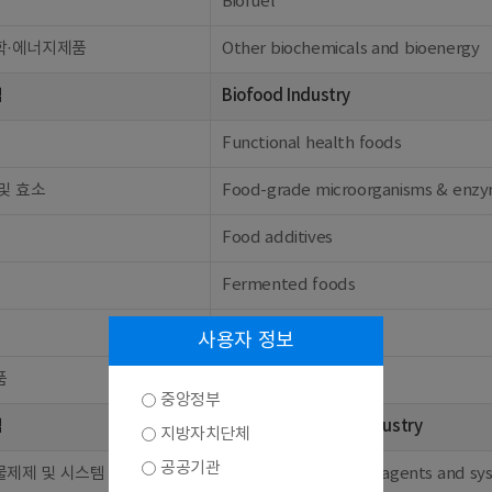
Biofuel
학·에너지제품
Other biochemicals and bioenergy
업
Biofood Industry
Functional health foods
및 효소
Food-grade microorganisms & enz
Food additives
Fermented foods
Feed additives
사용자 정보
품
Other biofoods
중앙정부
업
Bioenvironmental Industry
지방자치단체
공공기관
물제제 및 시스템
Biological treatment agents and sy