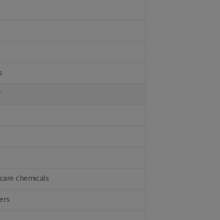
s
y
care chemicals
ers