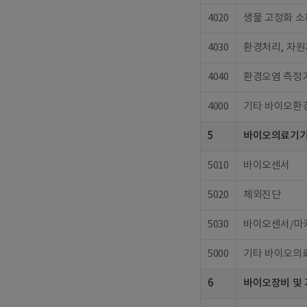
4020
생물 고정화 소
4030
환경처리, 자원
4040
환경오염 측정기
4000
기타 바이오환
5
바이오의료기
5010
바이오센서
5020
체외진단
5030
바이오센서/마
5000
기타 바이오의
6
바이오장비 및