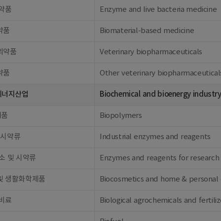
의약품
Enzyme and live bacteria medicine
약품
Biomaterial-based medicine
의약품
Veterinary biopharmaceuticals
약품
Other veterinary biopharmaceutical
에너지산업
Biochemical and bioenergy industr
제품
Biopolymers
 시약류
Industrial enzymes and reagents
소 및 시약류
Enzymes and reagents for research
및 생활화학제품
Biocosmetics and home & personal 
 비료
Biological agrochemicals and fertiliz