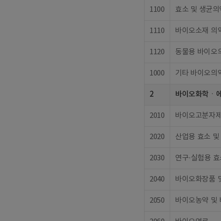
1100
효소 및 생균
1110
바이오소재 의
1120
동물용 바이오
1000
기타 바이오의
2
바이오화학ㆍ
2010
바이오고분자
2020
산업용 효소 및
2030
연구·실험용 효
2040
바이오화장품 
2050
바이오농약 및