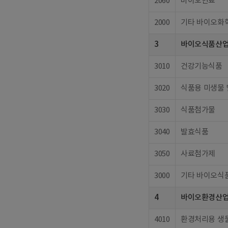
2060
바이오연료
2000
기타 바이오화
3
바이오식품산
3010
건강기능식품
3020
식품용 미생물 
3030
식품첨가물
3040
발효식품
3050
사료첨가제
3000
기타 바이오식
4
바이오환경산
4010
환경처리용 생