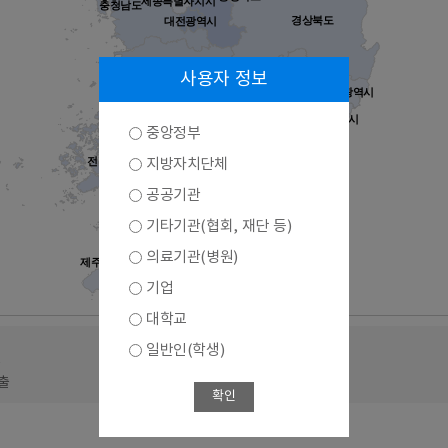
세종특별자치시
충청남도
경상북도
대전광역시
대구광역시
전라북도
사용자 정보
울산광역시
경상남도
부산광역시
광주광역시
중앙정부
전라남도
지방자치단체
공공기관
기타기관(협회, 재단 등)
의료기관(병원)
제주특별자치도
기업
대학교
일반인(학생)
출
출
확인