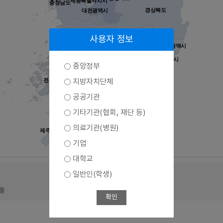
세종특별자치시
충청남도
경상북도
대전광역시
대구광역시
전라북도
사용자 정보
울산광역시
경상남도
부산광역시
광주광역시
중앙정부
전라남도
지방자치단체
공공기관
기타기관(협회, 재단 등)
의료기관(병원)
제주특별자치도
기업
대학교
일반인(학생)
출
출
확인