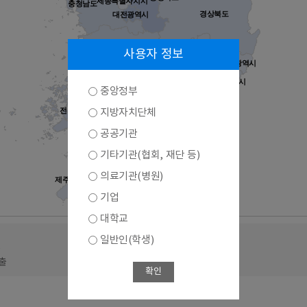
세종특별자치시
충청남도
경상북도
대전광역시
대구광역시
전라북도
사용자 정보
울산광역시
경상남도
부산광역시
광주광역시
중앙정부
전라남도
지방자치단체
공공기관
기타기관(협회, 재단 등)
의료기관(병원)
제주특별자치도
기업
대학교
일반인(학생)
출
출
확인