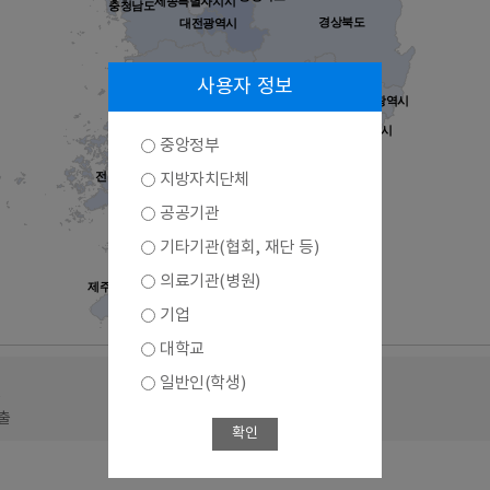
세종특별자치시
충청남도
경상북도
대전광역시
대구광역시
전라북도
사용자 정보
울산광역시
경상남도
부산광역시
광주광역시
중앙정부
전라남도
지방자치단체
공공기관
기타기관(협회, 재단 등)
의료기관(병원)
제주특별자치도
기업
대학교
일반인(학생)
출
출
확인