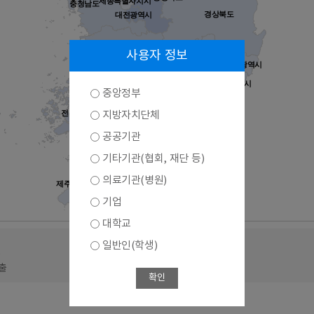
세종특별자치시
충청남도
경상북도
대전광역시
대구광역시
전라북도
사용자 정보
울산광역시
경상남도
부산광역시
광주광역시
중앙정부
전라남도
지방자치단체
공공기관
기타기관(협회, 재단 등)
의료기관(병원)
제주특별자치도
기업
대학교
일반인(학생)
출
출
확인