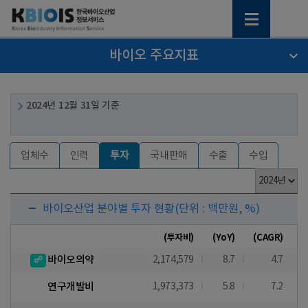
바이오 주요지표
2024년 12월 31일 기준
업체수
인력
투자
국내판매
수출
수입
바이오산업 분야별 투자 현황
(단위 : 백만원, %)
(투자비)
(YoY)
(CAGR)
바이오의약
2,174,579
8.7
4.7
연구개발비
1,973,373
5.8
7.2