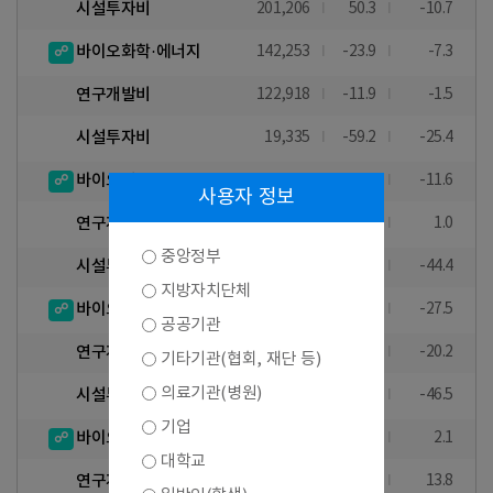
시설투자비
201,206
50.3
-10.7
바이오화학·에너지
142,253
-23.9
-7.3
연구개발비
122,918
-11.9
-1.5
시설투자비
19,335
-59.2
-25.4
바이오식품
113,901
-4.1
-11.6
사용자 정보
연구개발비
105,819
-0.4
1.0
중앙정부
시설투자비
8,082
-35.3
-44.4
지방자치단체
바이오환경
6,127
-24.8
-27.5
공공기관
연구개발비
5,400
-26.5
-20.2
기타기관(협회, 재단 등)
의료기관(병원)
시설투자비
727
-8.3
-46.5
기업
바이오의료기기
286,611
-13.7
2.1
대학교
연구개발비
252,703
-0.9
13.8