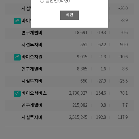
일반인(학생)
시설투자비
33,908
-56.1
-26.0
확인
바이오장비 및 기기
19,243
-21.8
-8.9
연구개발비
18,691
-19.3
-0.6
시설투자비
552
-62.2
-50.0
바이오자원
9,015
-1.3
-10.6
연구개발비
8,365
1.6
-8.6
시설투자비
650
-27.9
-25.5
바이오서비스
2,730,327
154.6
78.1
연구개발비
215,082
0.8
7.7
시설투자비
2,515,245
192.8
117.9