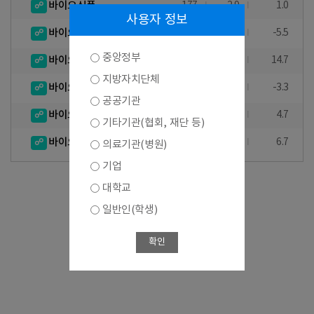
바이오식품
177
2.9
1.0
사용자 정보
바이오환경
51
-1.9
-5.5
중앙정부
바이오의료기기
166
20.3
14.7
지방자치단체
바이오장비 및 기기
55
1.9
-3.3
공공기관
바이오자원
18
-
4.7
기타기관(협회, 재단 등)
바이오서비스
135
6.3
6.7
의료기관(병원)
기업
대학교
일반인(학생)
확인