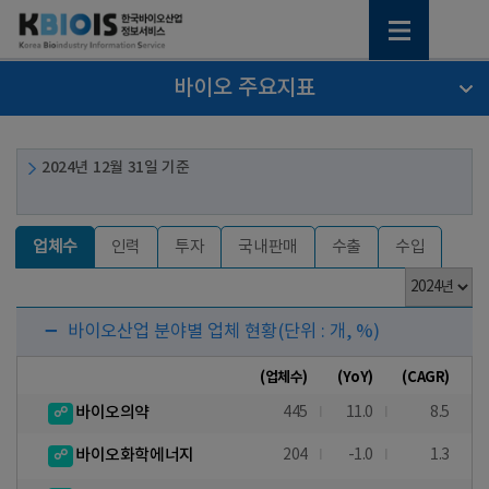
바이오 주요지표
2024년 12월 31일 기준
업체수
인력
투자
국내판매
수출
수입
바이오산업 분야별 업체 현황
(단위 : 개, %)
(업체수)
(YoY)
(CAGR)
바이오의약
445
11.0
8.5
바이오화학에너지
204
-1.0
1.3