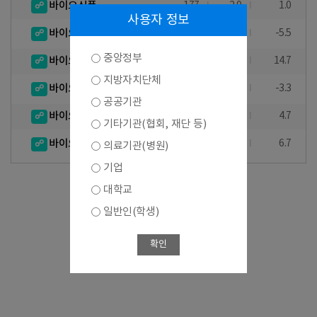
바이오식품
177
2.9
1.0
사용자 정보
바이오환경
51
-1.9
-5.5
중앙정부
바이오의료기기
166
20.3
14.7
지방자치단체
바이오장비 및 기기
55
1.9
-3.3
공공기관
바이오자원
18
-
4.7
기타기관(협회, 재단 등)
바이오서비스
135
6.3
6.7
의료기관(병원)
기업
대학교
일반인(학생)
확인