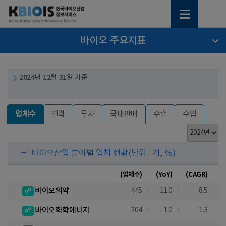
바이오 주요지표
2024년 12월 31일 기준
업체수
인력
투자
국내판매
수출
수입
바이오산업 분야별 업체 현황
(단위 : 개, %)
(업체수)
(YoY)
(CAGR)
바이오의약
445
11.0
8.5
바이오화학에너지
204
-1.0
1.3