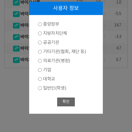
바이오식품
177
2.9
1.0
사용자 정보
바이오환경
51
-1.9
-5.5
중앙정부
바이오의료기기
166
20.3
14.7
지방자치단체
바이오장비 및 기기
55
1.9
-3.3
공공기관
바이오자원
18
-
4.7
기타기관(협회, 재단 등)
바이오서비스
135
6.3
6.7
의료기관(병원)
기업
대학교
일반인(학생)
확인