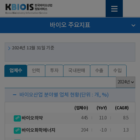
바이오 주요지표
2024년 12월 31일 기준
업체수
인력
투자
국내판매
수출
수입
바이오산업 분야별 업체 현황
(단위 : 개, %)
(업체수)
(YoY)
(CAGR)
바이오의약
445
11.0
8.5
바이오화학에너지
204
-1.0
1.3