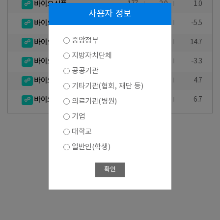
바이오식품
177
2.9
1.0
사용자 정보
바이오환경
51
-1.9
-5.5
중앙정부
바이오의료기기
166
20.3
14.7
지방자치단체
바이오장비 및 기기
55
1.9
-3.3
공공기관
바이오자원
18
-
4.7
기타기관(협회, 재단 등)
바이오서비스
135
6.3
6.7
의료기관(병원)
기업
대학교
일반인(학생)
확인