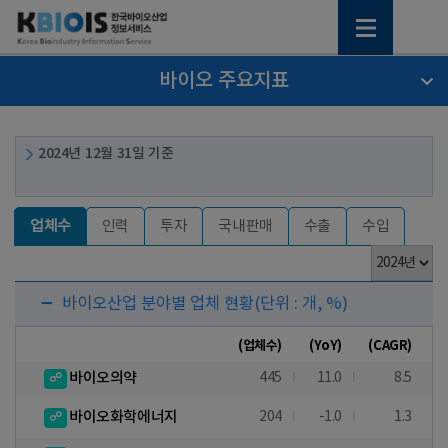
바이오 주요지표
2024년 12월 31일 기준
업체수
인력
투자
국내판매
수출
수입
바이오산업 분야별 업체 현황
(단위 : 개, %)
(업체수)
(YoY)
(CAGR)
바이오의약
445
11.0
8.5
바이오화학에너지
204
-1.0
1.3