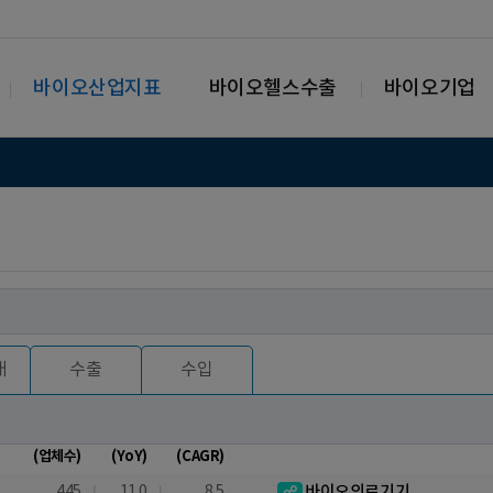
바이오산업지표
바이오헬스수출
바이오기업
매
수출
수입
(업체수)
(YoY)
(CAGR)
445
11.0
8.5
바이오의료기기