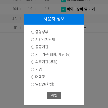
204
-1.0
1.3
바이오장비 및 기기
177
2.9
사용자 정보
1.0
바이오자원
51
-1.9
-5.5
바이오서비스
중앙정부
지방자치단체
공공기관
기타기관(협회, 재단 등)
의료기관(병원)
기업
대학교
일반인(학생)
확인