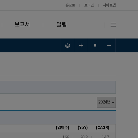
홈으로
로그인
사이트맵
보고서
알림
(업체수)
(YoY)
(CAGR)
166
20.3
14.7