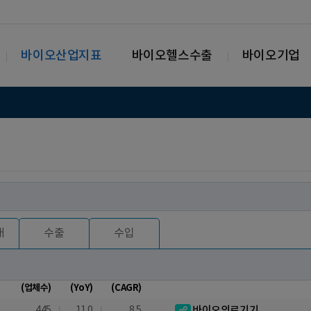
바이오산업지표
바이오헬스수출
바이오기업
매
수출
수입
(업체수)
(YoY)
(CAGR)
445
11.0
8.5
바이오의료기기