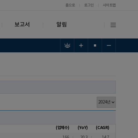
홈으로
로그인
사이트맵
보고서
알림
(업체수)
(YoY)
(CAGR)
166
20.3
14.7