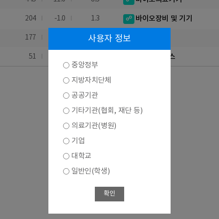
204
-1.0
1.3
바이오장비 및 기기
177
2.9
사용자 정보
1.0
바이오자원
51
-1.9
-5.5
바이오서비스
중앙정부
지방자치단체
공공기관
기타기관(협회, 재단 등)
의료기관(병원)
기업
대학교
일반인(학생)
확인